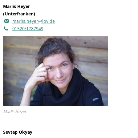
Marlis Heyer
(Unterfranken)
marlis.heyer@lbv.de
01520/1787949
Marlis Heyer
Sevtap Okyay