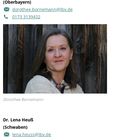
(Oberbayern)
dorothee.bornemann@lbv.de
0173 3139432
Dorothee Bornemann
Dr. Lena Heuß
(Schwaben)
lena.heuss@lbv.de