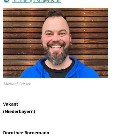
michael.gritsch@lbv.de
Michael Gritsch
Vakant
(Niederbayern)
Dorothee Bornemann