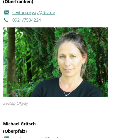
(Oberfranken)
sevtap.okyay@lbv.de
0921/7594224
Sevtap Okyay
Michael Gritsch
(Oberpfalz)