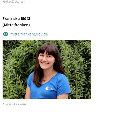
Anke Brüchert
Franziska Blößl
(Mittelfranken)
mittelfranken@lbv.de
Franziska Blößl