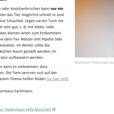
Tier gefunden
Bildungsmaterial
Life-Projekt Keiljungfer
Biologische Vielfalt
Wiesenweihen schützen
FAQs Unternehmenskooperation
Achtsamkeit &
Fortbildungen
en oder Knochenbrüchen kann
nur ein
Life-Projekt Kalktuffquellen
Burkina Faso
Naturverträgliche Energiewende
Weißstorch-Horstbetreuer*in
Vogelbeobachtung
lten das Tier möglichst schnell in eine
Life-Projekt Rohrdommel
Vogelmord
eine Schachtel. Legen sie ein Tuch mit
Atomkraft
l sehr gut, z. B. mit Klebe- oder
Gobibär
Flächenversiegelung
 den kleinen Arten zum Entkommen!
Kuckuck
Wald und Forstwirtschaft
ie dem Tier Wasser (mit Pipette oder
 anbieten. Im Winter sollte die
Kormoran
C kühlen Raum gestellt werden
, im
Moorschutz ist Klimaschutz
ratur aufbewahrt werden.
Rauhhaut-Fledermaus auf
Jagd in Bayern
er kann es vorkommen, dass
. Die Tiere verirren sich auf der
Landwirtschaft
iesem Thema helfen finden
Sie hier Hilfe
Lebendige Flüsse
Sichere Stromleitungen
edermaus-Fachmann.
Fischerei
ur Fledermaus-Hilfe München