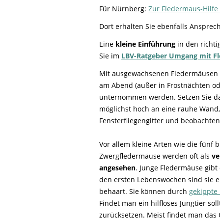
Für Nürnberg:
Zur Fledermaus-Hilf
Dort erhalten Sie ebenfalls Ansprec
Eine
kleine Einführung
in den richt
Sie im
LBV-Ratgeber Umgang mit Fl
Mit ausgewachsenen Fledermäusen o
am Abend (außer in Frostnächten od
unternommen werden. Setzen Sie d
möglichst hoch an eine rauhe Wand,
Fensterfliegengitter und beobachten 
Vor allem kleine Arten wie die fünf 
Zwergfledermäuse werden oft als
ve
angesehen
. Junge Fledermäuse gibt 
den ersten Lebenswochen sind sie en
behaart. Sie können durch
gekippte
Findet man ein hilfloses Jungtier so
zurücksetzen. Meist findet man das