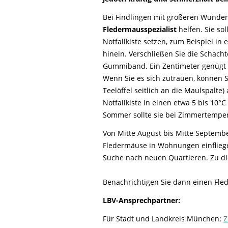
Life-Natur-Projekte
bestellen
Bei Findlingen mit größeren Wund
Auffangstation
Fledermausspezialist
helfen. Sie sol
International
Notfallkiste setzen, zum Beispiel in 
hinein. Verschließen Sie die Schachte
Gummiband. Ein Zentimeter genügt
Wenn Sie es sich zutrauen, können S
Teelöffel seitlich an die Maulspalte)
Notfallkiste in einen etwa 5 bis 10°
Sommer sollte sie bei Zimmertempe
Von Mitte August bis Mitte Septemb
Fledermäuse in Wohnungen einfliegen
Suche nach neuen Quartieren. Zu d
Benachrichtigen Sie dann einen Fl
LBV-Ansprechpartner:
Für Stadt und Landkreis München:
Z