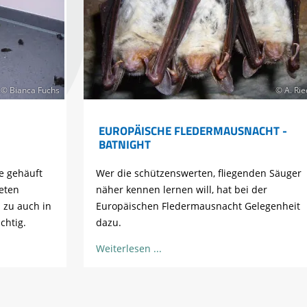
© Bianca Fuchs
© A. Rie
EUROPÄISCHE FLEDERMAUSNACHT -
BATNIGHT
e gehäuft
Wer die schützenswerten, fliegenden Säuger
eten
näher kennen lernen will, hat bei der
 zu auch in
Europäischen Fledermausnacht Gelegenheit
chtig.
dazu.
Weiterlesen