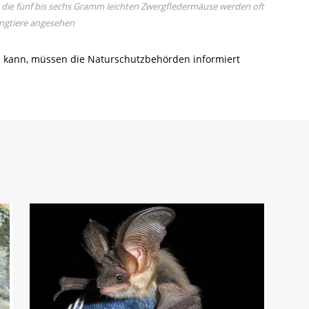
e die fünf bis sechs Gramm leichten Zwergfledermäuse werden oft
Jungtiere angesehen
en kann, müssen die Naturschutzbehörden informiert