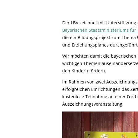
Life-Natur-Projekte
bestellen
Auffangstation
Der LBV zeichnet mit Unterstützung
International
Bayerischen Staatsministeriums fü
die ein Bildungsprojekt zum Thema 
und Erziehungsplanes durchgeführt
Wir möchten damit die bayerischen
wichtigen Themen auseinandersetz
den Kindern fördern.
Im Rahmen von zwei Auszeichnungsv
erfolgreichen Einrichtungen das Zert
kostenlose Teilnahme an einer For
Auszeichnungsveranstaltung.