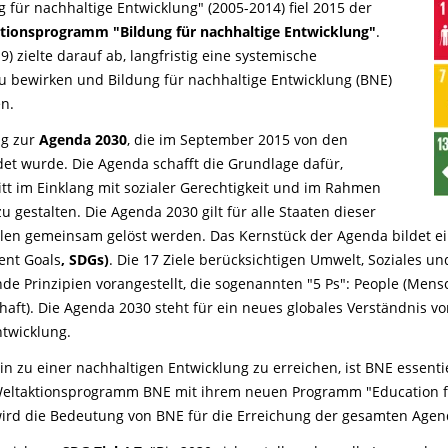
für nachhaltige Entwicklung" (2005-2014) fiel 2015 der
ionsprogramm "Bildung für nachhaltige Entwicklung"
.
 zielte darauf ab, langfristig eine systemische
 bewirken und Bildung für nachhaltige Entwicklung (BNE)
en.
ag zur
Agenda 2030
, die im September 2015 von den
et wurde. Die Agenda schafft die Grundlage dafür,
itt im Einklang mit sozialer Gerechtigkeit und im Rahmen
 gestalten. Die Agenda 2030 gilt für alle Staaten dieser
llen gemeinsam gelöst werden. Das Kernstück der Agenda bildet ei
ent Goals
, SDGs)
. Die 17 Ziele berücksichtigen Umwelt, Soziales u
e Prinzipien vorangestellt, die sogenannten "5 Ps": People (Mensch
haft). Die Agenda 2030 steht für ein neues globales Verständnis vo
ntwicklung.
n zu einer nachhaltigen Entwicklung zu erreichen, ist BNE essenti
eltaktionsprogramm BNE mit ihrem neuen Programm "Education fü
wird die Bedeutung von BNE für die Erreichung der gesamten Ag