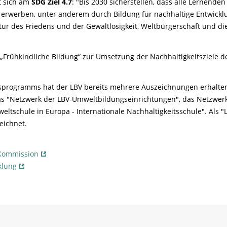
rt sich am
SDG Ziel 4.7
:
"
Bis 2030 sicherstellen, dass alle Lernende
 erwerben, unter anderem durch Bildung für nachhaltige Entwick
tur des Friedens und der Gewaltlosigkeit, Weltbürgerschaft und die
s „Frühkindliche Bildung“ zur Umsetzung der Nachhaltigkeitsziel
rogramms hat der LBV bereits mehrere Auszeichnungen erhalten
as "Netzwerk der LBV-Umweltbildungseinrichtungen", das Netzwe
ltschule in Europa - Internationale Nachhaltigkeitsschule". Als 
eichnet.
Kommission
klung