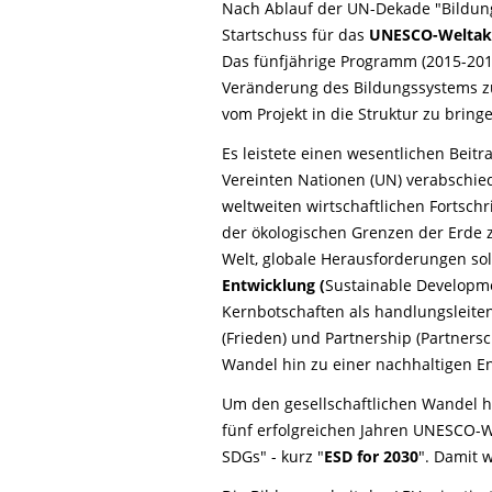
Nach Ablauf der UN-Dekade "Bildung 
Startschuss für das
UNESCO-Weltakt
Das fünfjährige Programm (2015-2019)
Veränderung des Bildungssystems zu
vom Projekt in die Struktur zu bring
Es leistete einen wesentlichen Beitr
Vereinten Nationen (UN) verabschied
weltweiten wirtschaftlichen Fortschr
der ökologischen Grenzen der Erde zu
Welt, globale Herausforderungen so
Entwicklung (
Sustainable Developm
Kernbotschaften als handlungsleitend
(Frieden) und Partnership (Partnersc
Wandel hin zu einer nachhaltigen E
Um den gesellschaftlichen Wandel hi
fünf
erfolgreichen Jahren UNESCO-W
SDGs" - kurz "
ESD for 2030
". Damit 