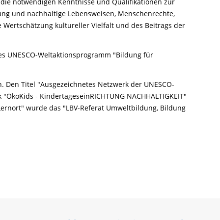
n die notwendigen Kenntnisse und Qualifikationen zur
lung und nachhaltige Lebensweisen, Menschenrechte,
 Wertschätzung kultureller Vielfalt und des Beitrags der
e des UNESCO-Weltaktionsprogramm "Bildung für
. Den Titel "Ausgezeichnetes Netzwerk der UNESCO-
rk "ÖkoKids - KindertageseinRICHTUNG NACHHALTIGKEIT"
"Lernort" wurde das "LBV-Referat Umweltbildung, Bildung