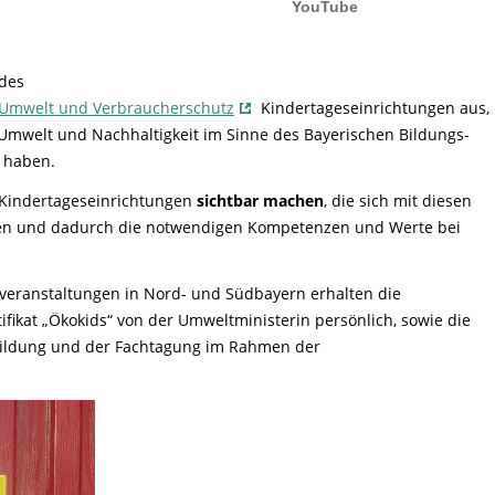
Tier gefunden
Bildungsmaterial
Life-Projekt Keiljungfer
Biologische Vielfalt
Wiesenweihen schützen
FAQs Unternehmenskooperation
Achtsamkeit &
Fortbildungen
Life-Projekt Kalktuffquellen
Burkina Faso
Naturverträgliche Energiewende
Weißstorch-Horstbetreuer*in
Vogelbeobachtung
 des
Life-Projekt Rohrdommel
Vogelmord
Atomkraft
r Umwelt und Verbraucherschutz
Kindertageseinrichtungen aus,
Gobibär
Flächenversiegelung
Umwelt und Nachhaltigkeit im Sinne des Bayerischen Bildungs-
Kuckuck
 haben.
Wald und Forstwirtschaft
 Kindertageseinrichtungen
sichtbar machen
, die sich mit diesen
Kormoran
en und dadurch die notwendigen Kompetenzen und Werte bei
Moorschutz ist Klimaschutz
Jagd in Bayern
eranstaltungen in Nord- und Südbayern erhalten die
Landwirtschaft
ifikat „Ökokids“ von der Umweltministerin persönlich, sowie die
tbildung und der Fachtagung im Rahmen der
Lebendige Flüsse
Sichere Stromleitungen
Fischerei