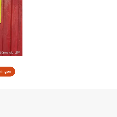
 Günnewig LBV
pringen