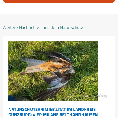
viele
junge
Brachvögel
Weitere Nachrichten aus dem Naturschutz
wie
seit
Jahren
nicht
mehr
© UNB Günzburg
NATURSCHUTZKRIMINALITÄT IM LANDKREIS
GÜNZBURG: VIER MILANE BEI THANNHAUSEN