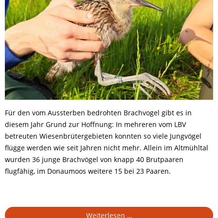
Für den vom Aussterben bedrohten Brachvogel gibt es in
diesem Jahr Grund zur Hoffnung: In mehreren vom LBV
betreuten Wiesenbrütergebieten konnten so viele Jungvögel
flügge werden wie seit Jahren nicht mehr. Allein im Altmühltal
wurden 36 junge Brachvögel von knapp 40 Brutpaaren
flugfähig, im Donaumoos weitere 15 bei 23 Paaren.
So
Weiterlesen …
Artenschutz
,
Feldvögel
,
Feuchtgebiet
,
Wiese