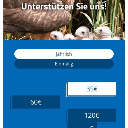
Unterstützen Sie uns!
© Zdenek Tunka
© Zdenek Tunka
Jährlich
Einmalig
35€
60€
120€