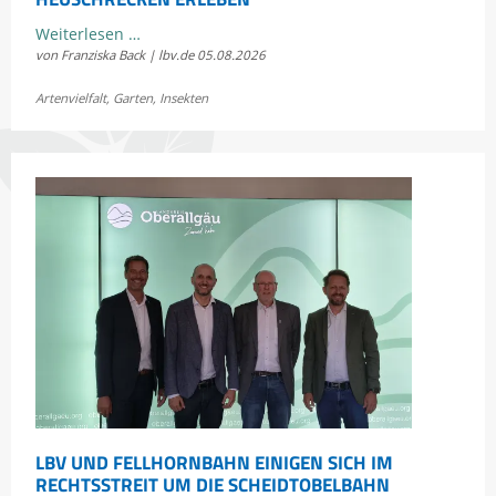
Kostenloses
Weiterlesen …
von Franziska Back | lbv.de
05.08.2026
Sommerkonzert:
Jetzt
Artenvielfalt
,
Garten
,
Insekten
Bayerns
Heuschrecken
erleben
LBV UND FELLHORNBAHN EINIGEN SICH IM
RECHTSSTREIT UM DIE SCHEIDTOBELBAHN