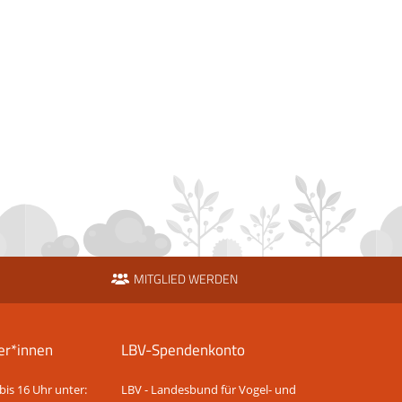
MITGLIED WERDEN
er*innen
LBV-Spendenkonto
bis 16 Uhr unter:
LBV - Landesbund für Vogel- und