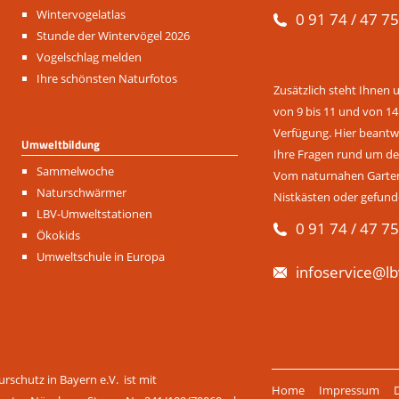
Navigation
Wintervogelatlas
0 91 74 / 47 75
überspringen
Stunde der Wintervögel 2026
Vogelschlag melden
Ihre schönsten Naturfotos
Zusätzlich steht Ihnen 
von 9 bis 11 und von 14
Verfügung. Hier beantwo
Umweltbildung
Ihre Fragen rund um de
Navigation
Sammelwoche
Vom naturnahen Garten 
überspringen
Naturschwärmer
Nistkästen oder gefund
LBV-Umweltstationen
0 91 74 / 47 75
Ökokids
Umweltschule in Europa
infoservice@lb
Navigation
rschutz in Bayern e.V. ist mit
Home
Impressum