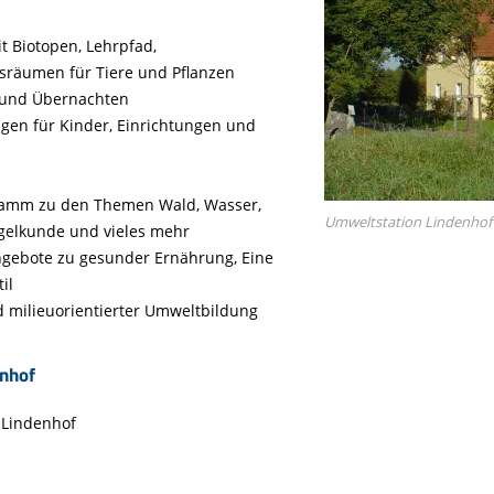
Tier gefunden
Bildungsmaterial
Life-Projekt Keiljungfer
Biologische Vielfalt
Wiesenweihen schützen
FAQs Unternehmenskooperation
Achtsamkeit &
Fortbildungen
t Biotopen, Lehrpfad,
Life-Projekt Kalktuffquellen
Burkina Faso
Naturverträgliche Energiewende
Weißstorch-Horstbetreuer*in
Vogelbeobachtung
sräumen für Tiere und Pflanzen
Life-Projekt Rohrdommel
Vogelmord
Atomkraft
 und Übernachten
Gobibär
gen für Kinder, Einrichtungen und
Flächenversiegelung
Kuckuck
Wald und Forstwirtschaft
gramm zu den Themen Wald, Wasser,
Kormoran
Umweltstation Lindenhof
ogelkunde und vieles mehr
Moorschutz ist Klimaschutz
ngebote zu gesunder Ernährung, Eine
Jagd in Bayern
il
d milieuorientierter Umweltbildung
Landwirtschaft
Lebendige Flüsse
enhof
Sichere Stromleitungen
 Lindenhof
Fischerei