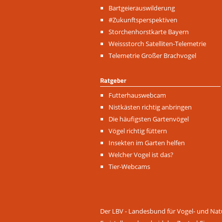
Navigation
Bartgeierauswilderung
überspringen
#Zukunftsperspektiven
Storchenhorstkarte Bayern
Weissstorch Satelliten-Telemetrie
Telemetrie Großer Brachvogel
Ratgeber
Navigation
Futterhauswebcam
überspringen
Nistkästen richtig anbringen
Die häufigsten Gartenvögel
Vögel richtig füttern
Insekten im Garten helfen
Welcher Vogel ist das?
Tier-Webcams
Der LBV - Landesbund für Vogel- und Natu