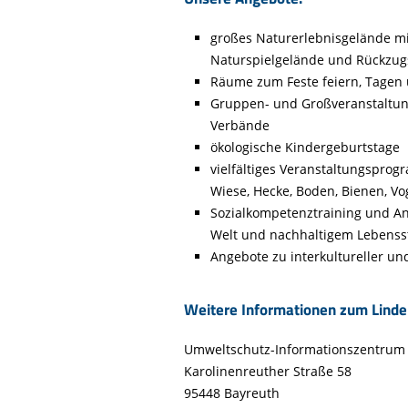
Life-Natur-Projekte
bestellen
großes Naturerlebnisgelände mi
Auffangstation
Naturspielgelände und Rückzug
International
Räume zum Feste feiern, Tagen
Gruppen- und Großveranstaltun
Verbände
ökologische Kindergeburtstage
vielfältiges Veranstaltungspro
Wiese, Hecke, Boden, Bienen, V
Sozialkompetenztraining und A
Welt und nachhaltigem Lebensst
Angebote zu interkultureller un
Weitere Informationen zum Lind
Umweltschutz-Informationszentrum
Karolinenreuther Straße 58
95448 Bayreuth