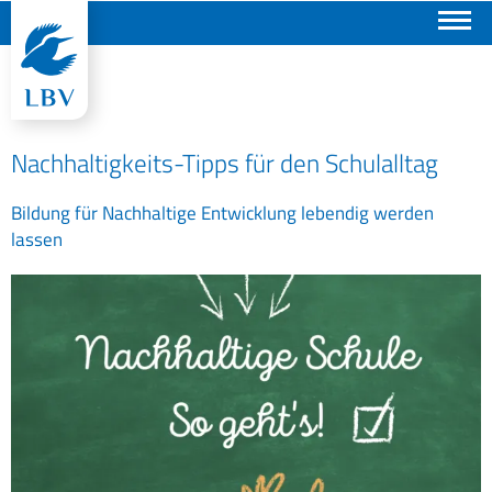
Suchen
Nachhaltigkeits-Tipps für den Schulalltag
Bildung für Nachhaltige Entwicklung lebendig werden
lassen