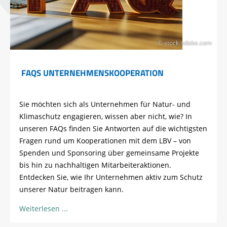
© stock.adobe.com
FAQS UNTERNEHMENSKOOPERATION
Sie
möchten
sich
als
Unternehmen
für
Natur
- und
Klimaschutz
engagieren
,
wissen
aber
nicht,
wie
? In
unseren
FAQ
s
finden
Sie
Antworten
auf die
wichtigsten
Fragen
rund
um
Kooperationen
mit dem LBV – von
Spenden
und Sponsoring
über
gemeinsame
Projekte
bis
hin
zu
nachhaltigen
Mitarbeiteraktionen
.
Entdecken
Sie,
wie
Ihr
Unternehmen
aktiv
zum
Schutz
unserer
Natur
beitragen
kann
.
Weiterlesen