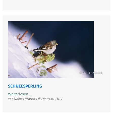
© H.-J. Fünfstück
SCHNEESPERLING
Schneesperling
Weiterlesen …
von Nicole Friedrich | lbv.de
01.01.2017