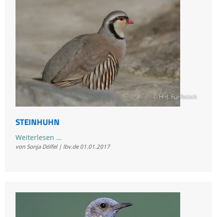
© H.-J. Fünfstück
STEINHUHN
Steinhuhn
Weiterlesen …
von Sonja Dölfel | lbv.de
01.01.2017