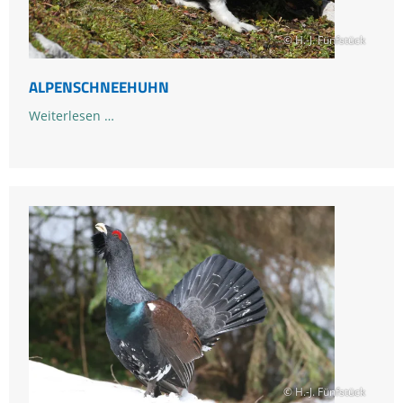
© H.-J. Fünfstück
ALPENSCHNEEHUHN
Alpenschneehuhn
Weiterlesen …
© H.-J. Fünfstück