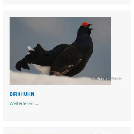
© Henning Werth
BIRKHUHN
Birkhuhn
Weiterlesen …