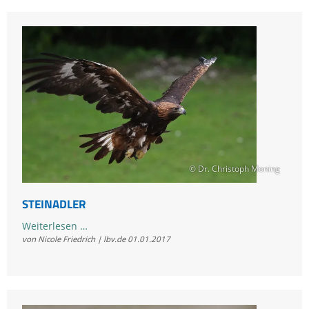
© Dr. Christoph Moning
STEINADLER
Steinadler
Weiterlesen …
von Nicole Friedrich | lbv.de
01.01.2017