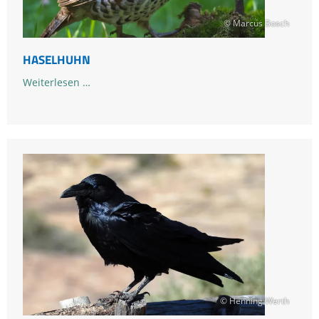
© Marcus Bosch
HASELHUHN
Haselhuhn
Weiterlesen …
© Henning Werth