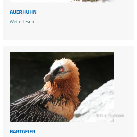
AUERHUHN
Auerhuhn
Weiterlesen …
© H.-J. Fünfstück
BARTGEIER