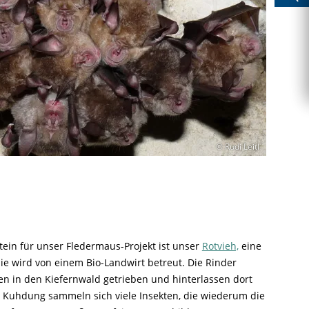
Ringfunde bayerischer Zugvögel
Forschungsprojekte zum Mitmachen
Die häufigsten Wintervögel
Mulchen
Blühflächen anlegen
Fledermaus gefunden
Feuersalamander - praktische
Umweltstation Wiesmühl mit
Leuzismus
Schulgarten-Wettbewerb Bayern
Die wichtigsten Zugvögel
Rechtliches zum naturnahen Garten
Schutzmaßnahmen
Außenstelle Übersee
Igel gefunden
Naturschauspiel Starenschwärme
Alltagskompetenzen - Schule fürs Leben
Die wichtigsten Alpenvögel
Gärtnern ohne Torf
Richtiges Verhalten bei Bodenbrütern
Eichhörnchen gefunden - Erste Hilfe
Kraniche über Bayern
Die wichtigsten Wasservögel
Gefahren durch Feuer
Geocaching: Konfliktvermeidung
Vogel des Jahres
Leicht verwechselbar
Gartensünden
© Rudi Leitl
tein für unser Fledermaus-Projekt ist unser
Rotvieh,
eine
Sie wird von einem Bio-Landwirt betreut. Die Rinder
 in den Kiefernwald getrieben und hinterlassen dort
m Kuhdung sammeln sich viele Insekten, die wiederum die