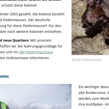
Tier gefunden
Bildungsmaterial
Life-Projekt Keiljungfer
Biologische Vielfalt
Wiesenweihen schützen
FAQs Unternehmenskooperation
 schützt diese Kolonie!
Achtsamkeit &
Fortbildungen
Life-Projekt Kalktuffquellen
Burkina Faso
Naturverträgliche Energiewende
Weißstorch-Horstbetreuer*in
Vogelbeobachtung
nter 2003 gezählt. Die Kolonie besteht
Life-Projekt Rohrdommel
Vogelmord
0 Fledermäusen. Der deutliche
Atomkraft
nung für diese Fledermausart. Für den
Gobibär
Flächenversiegelung
 aber noch weitere Kolonien entstehen.
Kuckuck
Wald und Forstwirtschaft
d neue Quartiere
. Mit unserem
Kormoran
haffen wir die Nahrungsgrundlage für
nen sich im
LBV-Fledermaushaus
Moorschutz ist Klimaschutz
ßen Hufeisennase informieren.
Große Hufeisennase
Jagd in Bayern
Landwirtschaft
botes
Lebendige Flüsse
Ein wichtiger Baus
Sichere Stromleitungen
alte Rinderrasse. 
Fischerei
werden zum Weiden
ihre Kuhfladen. I