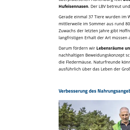
Life-Natur-Projekte
bestellen
Hufeisennasen
. Der LBV betreut und
Auffangstation
Gerade einmal 37 Tiere wurden im Wi
International
mittlerweile im Sommer aus rund 80
Zuwachs der letzten Jahre gibt Hoff
langfristigen Erhalt der Art müssen
Darum fördern wir
Lebensräume un
nachhaltigen Beweidungskonzept sc
die Fledermäuse. Naturfreunde kön
ausführlich über das Leben der Gro
Verbesserung des Nahrungsange