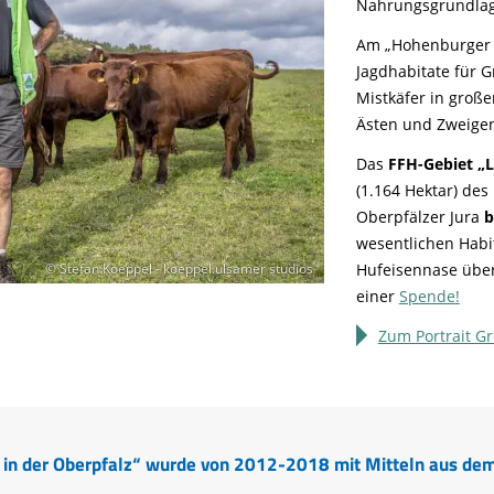
Nahrungsgrundlag
Am „Hohenburger H
Jagdhabitate für G
Mistkäfer in groß
Ästen und Zweigen 
Das
FFH-Gebiet „L
(1.164 Hektar) de
Oberpfälzer Jura
b
wesentlichen Habi
Hufeisennase über
© Stefan Koeppel - koeppel.ulsamer studios
einer
Spende!
Zum Portrait G
 in der Oberpfalz“ wurde von 2012-2018 mit Mitteln aus dem