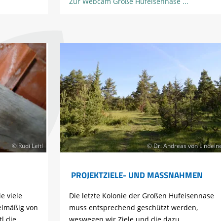
Zur Webcam Große Hufeisennase
© Rudi Leitl
© Dr. Andreas von Lindein
PROJEKTZIELE- UND MASSNAHMEN
e viele
Die letzte Kolonie der Großen Hufeisennase
elmäßig von
muss entsprechend geschützt werden,
l die
weswegen wir Ziele und die dazu