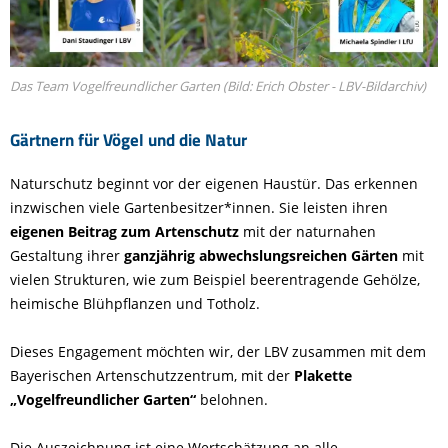
Das Team Vogelfreundlicher Garten (Bild: Erich Obster - LBV-Bildarchiv)
Gärtnern für Vögel und die Natur
Naturschutz beginnt vor der eigenen Haustür. Das erkennen
inzwischen viele Gartenbesitzer*innen. Sie leisten ihren
eigenen Beitrag zum Artenschutz
mit der naturnahen
Gestaltung ihrer
ganzjährig abwechslungsreichen Gärten
mit
vielen Strukturen, wie zum Beispiel beerentragende Gehölze,
heimische Blühpflanzen und Totholz.
Dieses Engagement möchten wir, der LBV zusammen mit dem
Bayerischen Artenschutzzentrum, mit der
Plakette
„Vogelfreundlicher Garten“
belohnen.
Die Auszeichnung ist eine Wertschätzung an alle