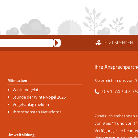
JETZT SPENDEN
Ihre Ansprechpartn
Mitmachen
Sie erreichen uns von 9 
Navigation
Wintervogelatlas
0 91 74 / 47 75
überspringen
Stunde der Wintervögel 2026
Vogelschlag melden
Ihre schönsten Naturfotos
Zusätzlich steht Ihnen 
von 9 bis 11 und von 14
Verfügung. Hier beantwo
Umweltbildung