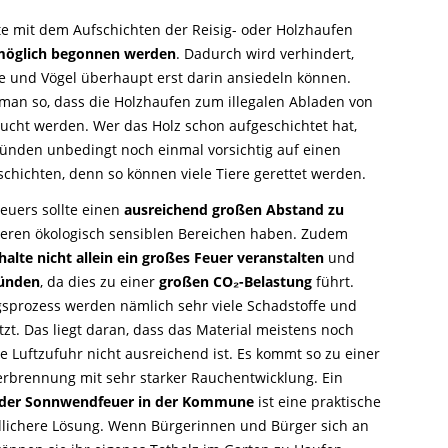
te mit dem Aufschichten der Reisig- oder Holzhaufen
 möglich begonnen werden
. Dadurch wird verhindert,
re und Vögel überhaupt erst darin ansiedeln können.
an so, dass die Holzhaufen zum illegalen Abladen von
ucht werden. Wer das Holz schon aufgeschichtet hat,
zünden unbedingt noch einmal vorsichtig auf einen
hichten, denn so können viele Tiere gerettet werden.
euers sollte einen
ausreichend großen Abstand zu
ren ökologisch sensiblen Bereichen haben. Zudem
halte nicht allein ein großes Feuer veranstalten
und
zünden
, da dies zu einer
großen CO₂-Belastung
führt.
prozess werden nämlich sehr viele Schadstoffe und
tzt. Das liegt daran, dass das Material meistens noch
e Luftzufuhr nicht ausreichend ist. Es kommt so zu einer
erbrennung mit sehr starker Rauchentwicklung. Ein
 oder Sonnwendfeuer in der Kommune
ist eine praktische
lichere Lösung. Wenn Bürgerinnen und Bürger sich an