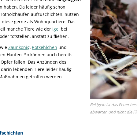
n haben. Da leider häufig schon
 Totholzhaufen aufzuschichten, nutzen
n diese gerne als Wohnquartiere. Das
 weil manche Tiere wie der
Igel
bei
er totstellen, anstatt zu fliehen.
 wie
Zaunkönig
,
Rotkehlchen
und
hen Haufen. So können auch bereits
Opfer fallen. Das Anzünden des
darin lebenden Tiere leider häufig
 Maßnahmen getroffen werden.
Bei Igeln ist das Feuer be
abwarten und nicht die Fl
fschichten