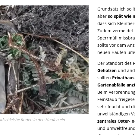
Grundsätzlich soll
aber
so spät wie
dass sich Kleintie
Zudem vermeidet m
Sperrmüll missbra
sollte vor dem An
neuen Haufen umsc
Der Standort des F
Gehölzen
und ande
sollten
Privathaus
Gartenabfälle an
Beim Verbrennungs
Feinstaub freigese
sehr feucht und di
© A. Meusling
unvollständigen V
ndschleiche finden in den Haufen ein
zentrales Oster-
und umweltfreund