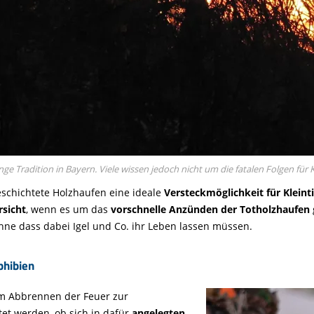
Tradition in Bayern. Viele wissen jedoch nicht um die fatalen Folgen für K
eschichtete Holzhaufen eine ideale
Versteckmöglichkeit für Kleint
rsicht
, wenn es um das
vorschnelle Anzünden der Totholzhaufen
ohne dass dabei Igel und Co. ihr Leben lassen müssen.
phibien
m Abbrennen der Feuer zur
t werden, ob sich in dafür
angelegten