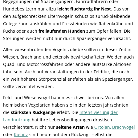
Begegnungen mit Spaziergängern, Fahrradfahrern oder
Hundebesitzern nur allzu
leicht fluchtartig ihr Nest
. Das von
den aufgeschreckten Elternvögeln schutzlos zurückbleibende
Gelege kann auskühlen und Fressfeinden wie Rabenkrähe und
Fuchs oder auch
freilaufenden Hunden
zum Opfer fallen. Die
Störungen werden nicht nur durch Spaziergänger verursacht.
Allen wiesenbrütenden Vögeln zuliebe sollten in dieser Zeit in
Wiesen, Brachland und extensiv bewirtschafteten Weiden auch
Quad- und Motocrossfahrten oder andere lautstarke Aktionen
tabu sein. Auch auf Veranstaltungen in der Feldflur, die noch
ein weit höheres Störpotenzial entfalten als ein Spaziergänger,
sollte verzichtet werden.
Feld- und Wiesenvögel haben es schwer bei uns: Von allen
heimischen Vogelarten haben sie in den letzten Jahrzehnten
die
stärksten Rückgänge
erlebt. Die
Intensivierung der
Landnutzung
hat ihre Lebensbedingungen drastisch
verschlechtert. Nicht nur
seltene Arten
wie
Ortolan,
Brachvogel
oder
Kiebitz
sind heute auf dem Rückzug - selbst die