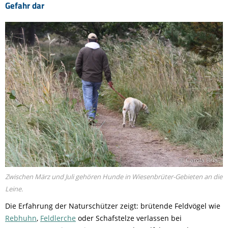
Gefahr dar
© Carola Bria
Zwischen März und Juli gehören Hunde in Wiesenbrüter-Gebieten an die
Leine.
Die Erfahrung der Naturschützer zeigt: brütende Feldvögel wie
Rebhuhn
,
Feldlerche
oder Schafstelze verlassen bei