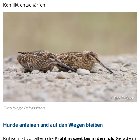
Konflikt entschärfen.
© Ros Rößner
Zwei Junge Bekassinen
Hunde anleinen und auf den Wegen bleiben
Kritisch ist vor allem die
Frühlingszeit bis in den Juli.
Gerade in