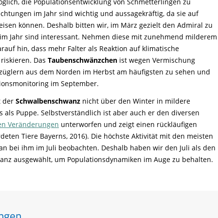
glich, die Populationsentwicklung von Schmetterlingen zu
chtungen im Jahr sind wichtig und aussagekräftig, da sie auf
eisen können. Deshalb bitten wir, im März gezielt den Admiral zu
 im Jahr sind interessant. Nehmen diese mit zunehmend milderem
rauf hin, dass mehr Falter als Reaktion auf klimatische
riskieren. Das
Taubenschwänzchen
ist wegen Vermischung
züglern aus dem Norden im Herbst am häufigsten zu sehen und
ationsmonitoring im September.
t der
Schwalbenschwanz
nicht über den Winter in mildere
 als Puppe. Selbstverständlich ist aber auch er den diversen
hen Veränderungen
unterworfen und zeigt einen rückläufigen
deten Tiere Bayerns, 2016). Die höchste Aktivität mit den meisten
n bei ihm im Juli beobachten. Deshalb haben wir den Juli als den
nz ausgewählt, um Populationsdynamiken im Auge zu behalten.
ungen