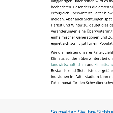
langjährigen Datenreihen wird es mö
beobachten. Besonders die ersten Si
erfolgreich überwinterte Falter hinw
melden. Aber auch Sichtungen spät
Herbst und Winter zu, deutet dies da
Veränderungen eine Überwinterung 
einheimischer Generationen und Zu
eignet sich somit gut für ein Popul
Wie die meisten unserer Falter, zieh
Klimata, sondern überwintert bei uns
landwirtschaftlichen
und
klimatisc
Bestandstrend (Rote Liste der gefähr
Individuen im Falterstadium kann ma
Fokusmonat für den Schwalbenschwa
So melden Sie Ihre Sicht