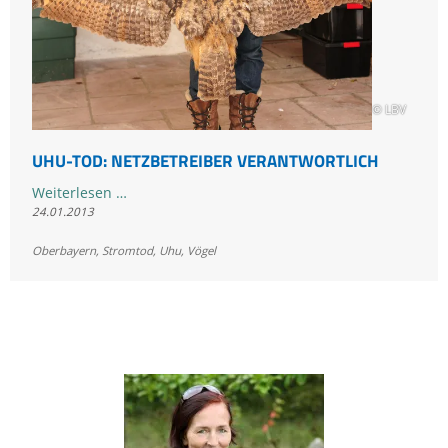
© LBV
UHU-TOD: NETZBETREIBER VERANTWORTLICH
Uhu-
Weiterlesen …
24.01.2013
Tod:
Netzbetreiber
Oberbayern
,
Stromtod
,
Uhu
,
Vögel
verantwortlich