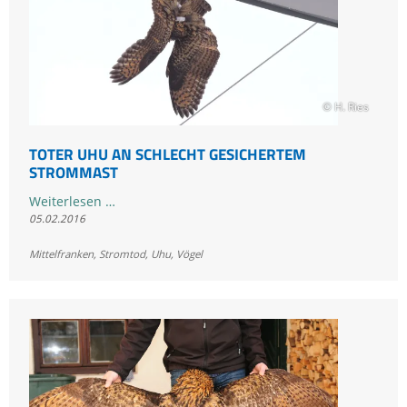
© H. Ries
TOTER UHU AN SCHLECHT GESICHERTEM
STROMMAST
Toter
Weiterlesen …
05.02.2016
Uhu
an
Mittelfranken
,
Stromtod
,
Uhu
,
Vögel
schlecht
gesichertem
Strommast