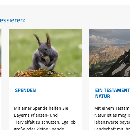
essieren:
© Andreas Giessler
SPENDEN
EIN TESTAMENT
NATUR
Mit einer Spende helfen Sie
Mit einem Testame
Bayerns Pflanzen- und
Natur ist es mögli
Tiervielfalt zu schützen. Egal ob
lebenswerte baye
große oder kleine Spende.
Landschaft mit ih