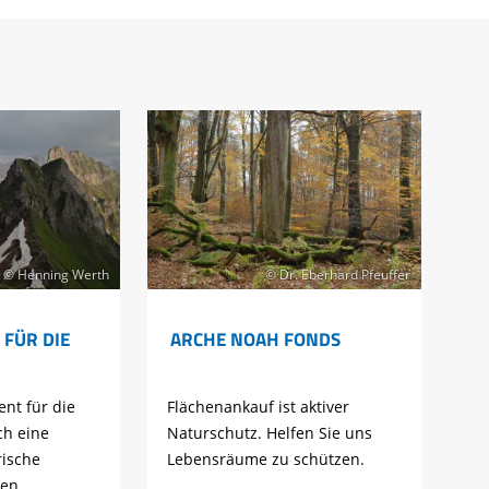
© Henning Werth
© Dr. Eberhard Pfeuffer
 FÜR DIE
ARCHE NOAH FONDS
nt für die
Flächenankauf ist aktiver
ch eine
Naturschutz. Helfen Sie uns
rische
Lebensräume zu schützen.
ren