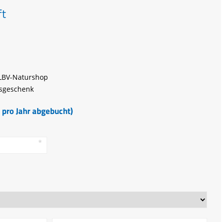
ft
 LBV-Naturshop
gsgeschenk
l pro Jahr abgebucht)