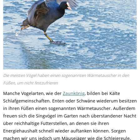
© Carl-Peter Herbolzheimer
Die meisten Vögel haben einen sogenannten Wärmetauscher in den
Füßen, um nicht festzufrieren
Manche Vogelarten, wie der
Zaunkönig
, bilden bei Kälte
Schlafgemeinschaften. Enten oder Schwäne wiederum besitzen
in ihren Füßen einen sogenannten Wärmetauscher. Außerdem
freuen sich die Singvögel im Garten nach überstandener Nacht
über reichhaltige Futterstellen, an denen sie ihren
Energiehaushalt schnell wieder auftanken können. Sorgen
machen wir uns jedoch um Mäusejäger wie die Schleiereule,