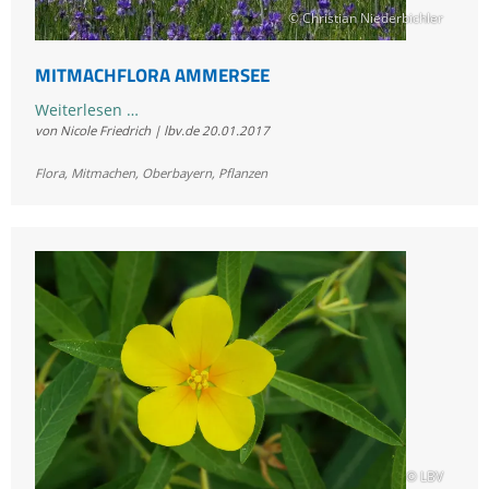
© Christian Niederbichler
MITMACHFLORA AMMERSEE
Mitmachflora
Weiterlesen …
von Nicole Friedrich | lbv.de
20.01.2017
Ammersee
Flora
,
Mitmachen
,
Oberbayern
,
Pflanzen
© LBV