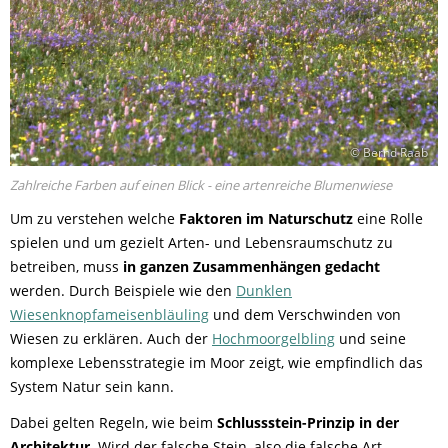
© Bernd Raab
Zahlreiche Farben auf einen Blick - eine artenreiche Blumenwiese
Um zu verstehen welche
Faktoren im Naturschutz
eine Rolle
spielen und um gezielt Arten- und Lebensraumschutz zu
betreiben, muss
in ganzen Zusammenhängen gedacht
werden. Durch Beispiele wie den
Dunklen
Wiesenknopfameisenbläuling
und dem Verschwinden von
Wiesen zu erklären. Auch der
Hochmoorgelbling
und seine
komplexe Lebensstrategie im Moor zeigt, wie empfindlich das
System Natur sein kann.
Dabei gelten Regeln, wie beim
Schlussstein-Prinzip in der
Architektur.
Wird der falsche Stein, also die falsche Art,