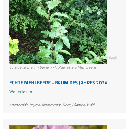
© Bernd Raab
Eine Seltenheit in Bayern - Hohenesters Mehlbeere
ECHTE MEHLBEERE - BAUM DES JAHRES 2024
Echte
Weiterlesen …
Mehlbeere
Artenvielfalt
,
Bayern
-
,
Biodiversität
,
Flora
,
Pflanzen
,
Wald
Baum
des
Jahres