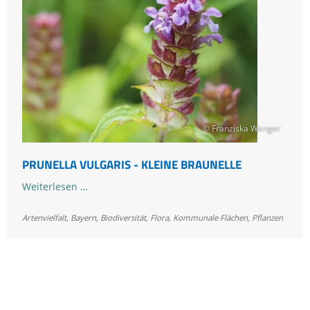
Grasnelke
© Franziska Wenger
PRUNELLA VULGARIS - KLEINE BRAUNELLE
Prunella
Weiterlesen …
vulgaris
Artenvielfalt
,
Bayern
-
,
Biodiversität
,
Flora
,
Kommunale Flächen
,
Pflanzen
Kleine
Braunelle