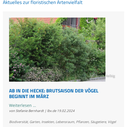
Aktuelles zur floristischen Artenvielfalt
© Birgit Helbig
AB IN DIE HECKE: BRUTSAISON DER VÖGEL
BEGINNT IM MÄRZ
Ab
Weiterlesen …
von Stefanie Bernhardt | lbv.de
19.02.2024
in
die
Biodiversität
,
Garten
,
Insekten
,
Lebensraum
,
Pflanzen
,
Säugetiere
,
Vögel
Hecke: