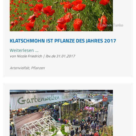
© Zdenek Tunka
KLATSCHMOHN IST PFLANZE DES JAHRES 2017
Klatschmohn
Weiterlesen …
von Nicole Friedrich | lbv.de
31.01.2017
ist
Pflanze
Artenvielfalt
,
Pflanzen
des
Jahres
2017