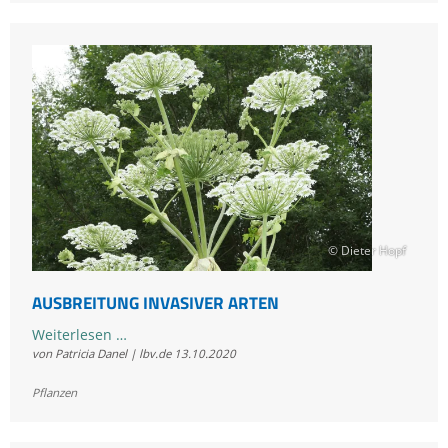
kommt
es
an:
Die
drei
besten
Frühblüher
für
Insekten
© Dieter Hopf
AUSBREITUNG INVASIVER ARTEN
Ausbreitung
Weiterlesen …
von Patricia Danel | lbv.de
13.10.2020
invasiver
Arten
Pflanzen