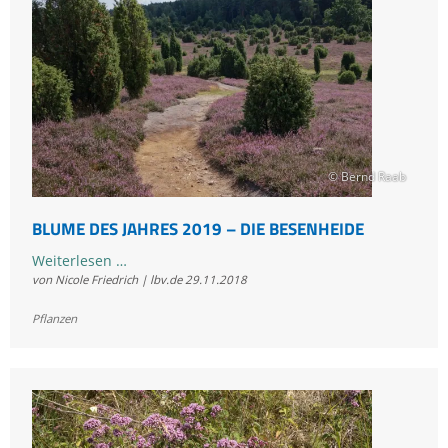
Oktober
schneiden
© Bernd Raab
BLUME DES JAHRES 2019 – DIE BESENHEIDE
Blume
Weiterlesen …
von Nicole Friedrich | lbv.de
29.11.2018
des
Jahres
Pflanzen
2019
–
Die
Besenheide