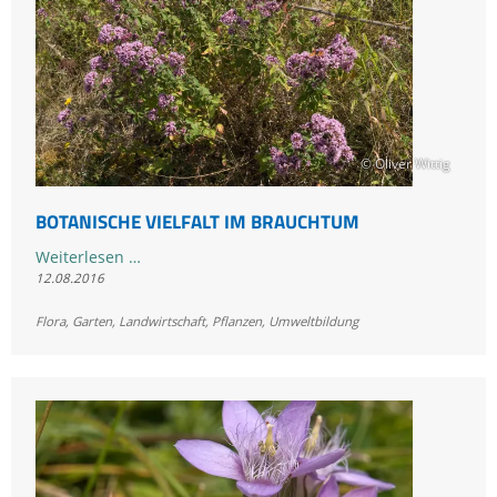
© Oliver Wittig
BOTANISCHE VIELFALT IM BRAUCHTUM
Botanische
Weiterlesen …
12.08.2016
Vielfalt
im
Flora
,
Garten
,
Landwirtschaft
,
Pflanzen
,
Umweltbildung
Brauchtum