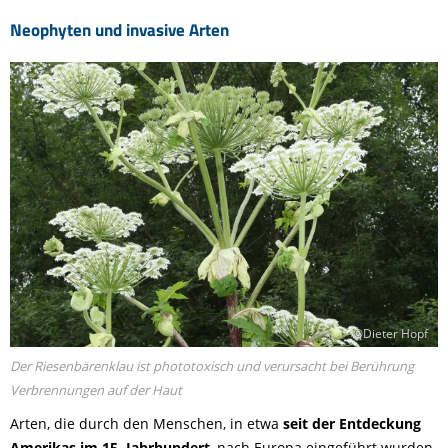
Neophyten und invasive Arten
©Dieter Hopf
Der Riesenbärenklau ist phototoxisch und verursacht bei Berührung
Verbrennungen auf der Haut
Arten, die durch den Menschen, in etwa
seit der Entdeckung
Amerikas im 15. Jahrhundert
, nach Europa eingeführt wurden,