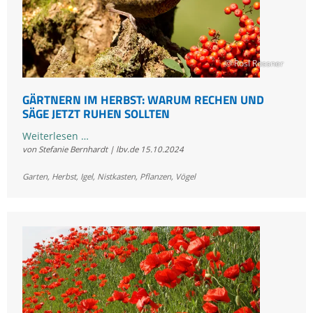
© Rosl Rössner
GÄRTNERN IM HERBST: WARUM RECHEN UND
SÄGE JETZT RUHEN SOLLTEN
Gärtnern
Weiterlesen …
von Stefanie Bernhardt | lbv.de
15.10.2024
im
Herbst:
Garten
,
Herbst
,
Igel
,
Nistkasten
,
Pflanzen
,
Vögel
Warum
Rechen
und
Säge
jetzt
ruhen
sollten