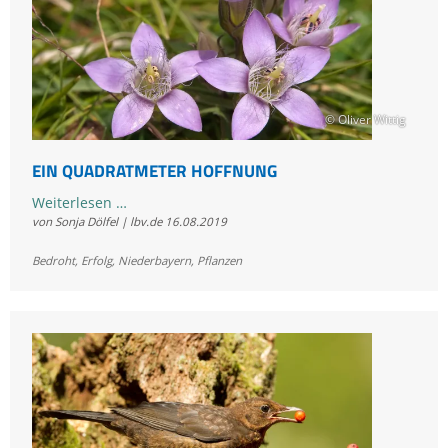
© Oliver Wittig
EIN QUADRATMETER HOFFNUNG
Ein
Weiterlesen …
von Sonja Dölfel | lbv.de
16.08.2019
Quadratmeter
Hoffnung
Bedroht
,
Erfolg
,
Niederbayern
,
Pflanzen