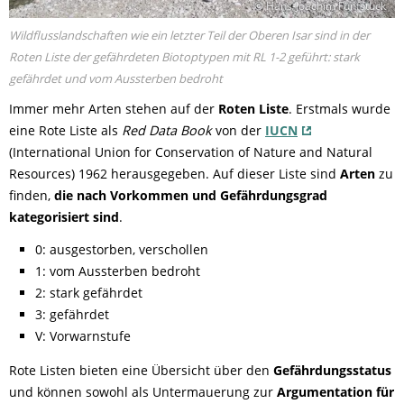
© Hans-Joachim Fünfstück
Wildflusslandschaften wie ein letzter Teil der Oberen Isar sind in der
Roten Liste der gefährdeten Biotoptypen mit RL 1-2 geführt: stark
gefährdet und vom Aussterben bedroht
Immer mehr Arten stehen auf der
Roten Liste
. Erstmals wurde
eine Rote Liste als
Red Data Book
von der
IUCN
(International Union for Conservation of Nature and Natural
Resources) 1962 herausgegeben. Auf dieser Liste sind
Arten
zu
finden,
die nach Vorkommen und Gefährdungsgrad
kategorisiert sind
.
0: ausgestorben, verschollen
1: vom Aussterben bedroht
2: stark gefährdet
3: gefährdet
V: Vorwarnstufe
Rote Listen bieten eine Übersicht über den
Gefährdungsstatus
und können sowohl als Untermauerung zur
Argumentation für