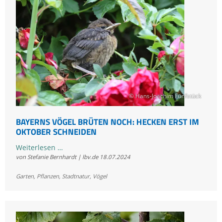
Gemeine
Fichte
© Hans-Joachim Fünfstück
BAYERNS VÖGEL BRÜTEN NOCH: HECKEN ERST IM
OKTOBER SCHNEIDEN
Bayerns
Weiterlesen …
von Stefanie Bernhardt | lbv.de
18.07.2024
Vögel
brüten
Garten
,
Pflanzen
,
Stadtnatur
,
Vögel
noch:
Hecken
erst
im