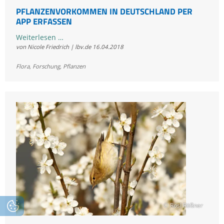
PFLANZENVORKOMMEN IN DEUTSCHLAND PER
APP ERFASSEN
Pflanzenvorkommen
Weiterlesen …
von Nicole Friedrich | lbv.de
16.04.2018
in
Deutschland
Flora
,
Forschung
,
Pflanzen
per
App
erfassen
© Rosl Rößner