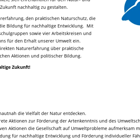
Life-Projekt Keiljungfer
Biologische Vielfalt
Wiesenweihen schützen
FAQs Unternehmenskooperation
ukunft nachhaltig zu gestalten.
Achtsamkeit &
Fortbildungen
Life-Projekt Kalktuffquellen
Burkina Faso
Naturverträgliche Energiewende
Weißstorch-Horstbetreuer*in
Vogelbeobachtung
rerfahrung, den praktischen Naturschutz, die
Life-Projekt Rohrdommel
Vogelmord
Atomkraft
die Bildung für nachhaltige Entwicklung. Mit
Gobibär
schulgruppen sowie vier Arbeitskreisen und
Flächenversiegelung
uns für den Erhalt unserer Umwelt ein.
Kuckuck
Wald und Forstwirtschaft
direkten Naturerfahrung über praktische
ichen Aktionen und politischer Bildung.
Kormoran
Moorschutz ist Klimaschutz
ltige Zukunft!
Jagd in Bayern
Landwirtschaft
Lebendige Flüsse
Sichere Stromleitungen
hautnah die Vielfalt der Natur entdecken.
Fischerei
ete Aktionen zur Förderung der Artenkenntnis und des Umweltsch
iven Aktionen die Gesellschaft auf Umweltprobleme aufmerksam 
ildung für nachhaltige Entwicklung und Förderung individueller Fäh