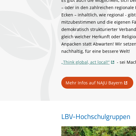
Es gibt auch die Möglichkeit, sich be
– oder in den zahlreichen regionale
Ecken – inhaltlich, wie regional - gi
mitzubestimmen und die eigenen Fäh
demokratisch strukturierter Verban
gleich welcher Herkunft oder Religi
Anpacken statt Abwarten! Wir setzen 
nachhaltig, für eine bessere Welt!
„Think global, act local!“
- sei Mac
Mehr Infos auf NAJU Bayern
LBV-Hochschulgruppen