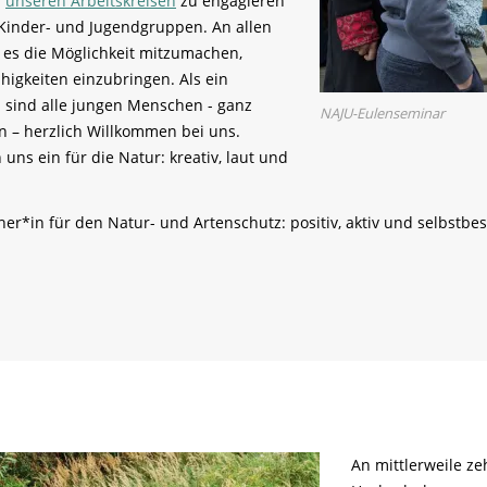
i
unseren Arbeitskreisen
zu engagieren
 Kinder- und Jugendgruppen. An allen
bt es die Möglichkeit mitzumachen,
igkeiten einzubringen. Als ein
d sind alle jungen Menschen - ganz
NAJU-Eulenseminar
on – herzlich Willkommen bei uns.
uns ein für die Natur: kreativ, laut und
her*in für den Natur- und Artenschutz: positiv, aktiv und selbstbe
An mittlerweile ze