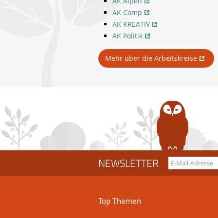
AK Alpen
AK Camp
AK KREATIV
AK Politik
Mehr über die Arbeitskreise
NEWSLETTER
Top Themen