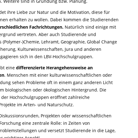
 Weitere sind in Gründung bzw. Planung.
det ihre Liebe zur Natur und die Motivation, diese für
onen erhalten zu wollen. Dabei kommen die Studierenden
erschiedlichen Fachrichtungen.
Natürlich sind einige mit
ergrund vertreten. Aber auch Studierende und
 (Polymer-)Chemie, Lehramt, Geographie, Global Change
cherung, Kulturwissenschaften, Jura und anderen
gagieren sich in den LBV-Hochschulgruppen.
ubt eine
differenzierte Herangehensweise an
en
. Menschen mit einer kulturwissenschaftlichen oder
ildung sehen Probleme oft in einem ganz anderen Licht
em biologischen oder ökologischen Hintergrund. Die
ät der Hochschulgruppen eröffnet zahlreiche
Projekte im Arten- und Naturschutz.
Diskussionsrunden, Projekten oder wissenschaftlichen
Forschung eine zentrale Rolle: in Zeiten von
 Problemstellungen und versetzt Studierende in die Lage,
 wichtiger Aspekt!