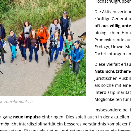
Hochschulgruppen.
Die Aktiven verbin
künftige Generati
oft aus völlig unt
biologischem Hint
Promovierende aus
Ecology, Umweltsi
Fachrichtungen en
Diese Vielfalt erla
Naturschutzthem
juristischen Ausb
als solche mit ein
Interdisziplinarit
© LBV
Möglichkeiten für 
on zum Altmühlsee
Insbesondere bei 
ch ganz
neue Impulse
einbringen. Dies spielt auch in der aktuellen 
rmöglicht Interdisziplinarität ein besseres Verständnis komplexer
zusetzen. Für uns als Natur- und Artenschutzverband ein immens