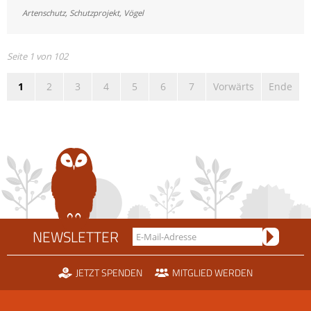
größtes
Artenschutz
,
Schutzprojekt
,
Vögel
nationales
Artenhilfsprogramm
für
Seite 1 von 102
die
1
2
3
4
5
6
7
Vorwärts
Ende
Wiesenweihe
NEWSLETTER
JETZT SPENDEN
MITGLIED WERDEN