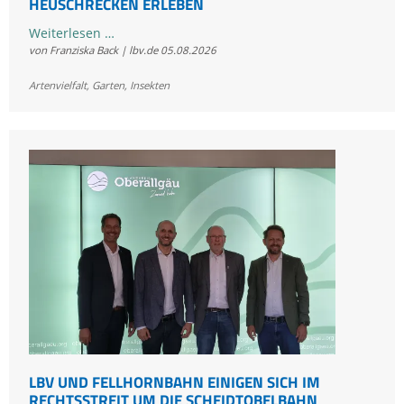
HEUSCHRECKEN ERLEBEN
Kostenloses
Weiterlesen …
von Franziska Back | lbv.de
05.08.2026
Sommerkonzert:
Jetzt
Artenvielfalt
,
Garten
,
Insekten
Bayerns
Heuschrecken
erleben
LBV UND FELLHORNBAHN EINIGEN SICH IM
RECHTSSTREIT UM DIE SCHEIDTOBELBAHN