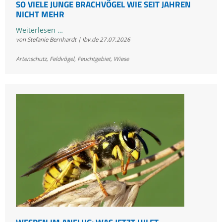
SO VIELE JUNGE BRACHVÖGEL WIE SEIT JAHREN
NICHT MEHR
So
Weiterlesen …
von Stefanie Bernhardt | lbv.de
27.07.2026
viele
junge
Artenschutz
,
Feldvögel
,
Feuchtgebiet
,
Wiese
Brachvögel
wie
seit
Jahren
nicht
mehr