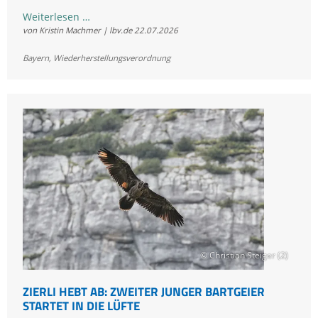
CSU
Weiterlesen …
von Kristin Machmer | lbv.de
22.07.2026
übersieht
bei
Bayern
,
Wiederherstellungsverordnung
ihrem
Streit
den
Erhalt
von
Bayerns
Natur
© Christian Steiger (2)
ZIERLI HEBT AB: ZWEITER JUNGER BARTGEIER
STARTET IN DIE LÜFTE