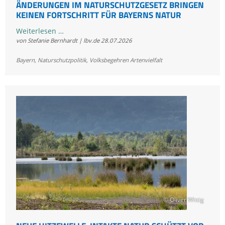
ÄNDERUNGEN IM NATURSCHUTZGESETZ BRINGEN
KEINEN FORTSCHRITT FÜR BAYERNS NATUR
Änderungen
Weiterlesen …
von Stefanie Bernhardt | lbv.de
28.07.2026
im
Naturschutzgesetz
Bayern
,
Naturschutzpolitik
,
Volksbegehren Artenvielfalt
bringen
keinen
Fortschritt
für
Bayerns
Natur
© Oliver Wittig