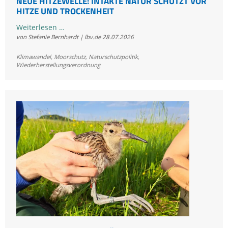
NEUE HITZEWELLE: INTAKTE NATUR SCHÜTZT VOR
HITZE UND TROCKENHEIT
Neue
Weiterlesen …
von Stefanie Bernhardt | lbv.de
28.07.2026
Hitzewelle:
Intakte
Klimawandel
,
Moorschutz
,
Naturschutzpolitik
,
Natur
Wiederherstellungsverordnung
schützt
vor
Hitze
und
Trockenheit