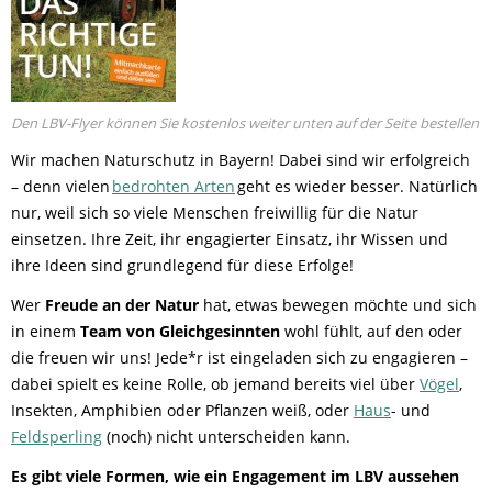
Den LBV-Flyer können Sie kostenlos weiter unten auf der Seite bestellen
Wir machen Naturschutz in Bayern! Dabei sind wir erfolgreich
– denn vielen
bedrohten Arten
geht es wieder besser. Natürlich
nur, weil sich so viele Menschen freiwillig für die Natur
einsetzen. Ihre Zeit, ihr engagierter Einsatz, ihr Wissen und
ihre Ideen sind grundlegend für diese Erfolge!
Wer
Freude an der Natur
hat, etwas bewegen möchte und sich
in einem
Team von Gleichgesinnten
wohl fühlt, auf den oder
die freuen wir uns! Jede*r ist eingeladen sich zu engagieren –
dabei spielt es keine Rolle, ob jemand bereits viel über
Vögel
,
Insekten, Amphibien oder Pflanzen weiß, oder
Haus
- und
Feldsperling
(noch) nicht unterscheiden kann.
Es gibt viele Formen, wie ein Engagement im LBV aussehen