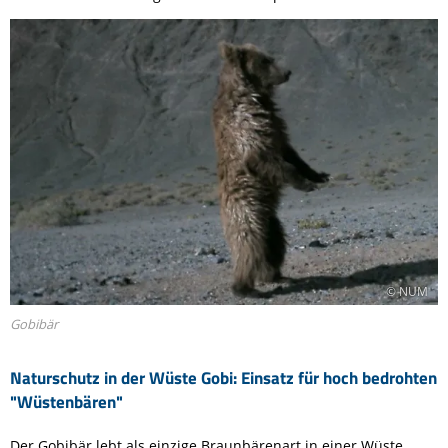
© NUM
Gobibär
Naturschutz in der Wüste Gobi: Einsatz für hoch bedrohten
"Wüstenbären"
Der Gobibär lebt als einzige Braunbärenart in einer Wüste.