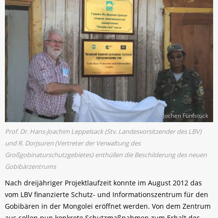
© Jochen Fünfstück
Prof. Dr. Hans-Joachim Leppelsack (Stv. Landesvorsitzender des LBV)
und R. Dorjsuren (Vertreter der Verwaltung des
Großgobinaturschutzgebietes) enthüllen die Beschilderung des neuen
Gobibärzentrums
Nach dreijähriger Projektlaufzeit konnte im August 2012 das
vom LBV finanzierte Schutz- und Informationszentrum für den
Gobibären in der Mongolei eröffnet werden. Von dem Zentrum
aus sollen nun konkrete Schutzmaßnahmen zum Erhalt des