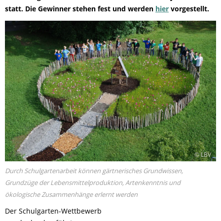
statt. Die Gewinner stehen fest und werden
hier
vorgestellt.
© LBV
Durch Schulgartenarbeit können gärtnerisches Grundwissen,
Grundzüge der Lebensmittelproduktion, Artenkenntnis und
ökologische Zusammenhänge erlernt werden
Der Schulgarten-Wettbewerb