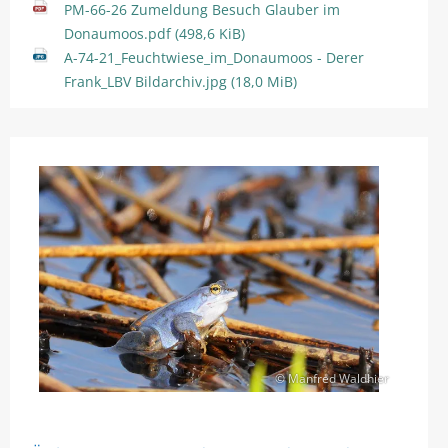
PM-66-26 Zumeldung Besuch Glauber im
Donaumoos.pdf
(498,6 KiB)
A-74-21_Feuchtwiese_im_Donaumoos - Derer
Frank_LBV Bildarchiv.jpg
(18,0 MiB)
© Manfred Waldhier