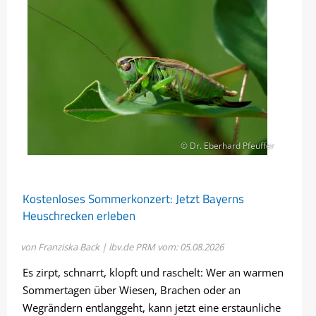
© Dr. Eberhard Pfeuffer
Kostenloses Sommerkonzert: Jetzt Bayerns
Heuschrecken erleben
von Franziska Back | lbv.de
PRM vom: 05.08.2026
Es zirpt, schnarrt, klopft und raschelt: Wer an warmen
Sommertagen über Wiesen, Brachen oder an
Wegrändern entlanggeht, kann jetzt eine erstaunliche