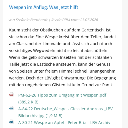
Wespen im Anflug: Was jetzt hilft
von Stefanie Bernhardt | lbv.de
PRM vom: 23.07.2026
Kaum steht der Obstkuchen auf dem Gartentisch, ist
sie schon da: Eine Wespe kreist über dem Teller, landet
am Glasrand der Limonade und lässt sich auch durch
vorsichtiges Wegwedeln nicht so leicht abschütteln.
Wenn die gelb-schwarzen Insekten mit der schlanken
Taille jetzt die Esstische ansteuern, kann der Genuss
von Speisen unter freiem Himmel schnell unangenehm
werden. Doch der LBV gibt Entwarnung: Die Begegnung
mit den ungebetenen Gästen ist kein Grund zur Panik.
PM-62-26 Tipps zum Umgang mit Wespen.pdf
(389,2 KiB)
A-84-22 Deutsche_Wespe - Giessler Andreas _LBV
Bildarchiv.jpg
(1,9 MiB)
A-80-21 Wespe an Apfel - Peter Bria - LBV Archiv