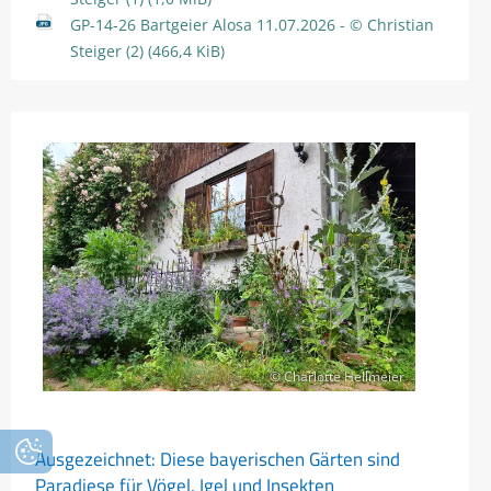
GP-14-26 Bartgeier Alosa 11.07.2026 - © Christian
Steiger (2)
(466,4 KiB)
© Charlotte Hellmeier
Ausgezeichnet: Diese bayerischen Gärten sind
Paradiese für Vögel, Igel und Insekten