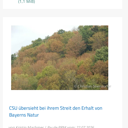
(1,1 MiB)
© Christian Stierstorfer
CSU übersieht bei ihrem Streit den Erhalt von
Bayerns Natur
von Kristin Machmer | lbv.de
PRM vom: 22.07.2026