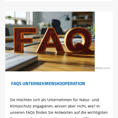
© stock.adobe.com
FAQS UNTERNEHMENSKOOPERATION
Sie
möchten
sich
als
Unternehmen
für
Natur
- und
Klimaschutz
engagieren
,
wissen
aber
nicht,
wie
? In
unseren
FAQ
s
finden
Sie
Antworten
auf die
wichtigsten