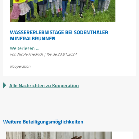
WASSERERLEBNISTAGE BEI SODENTHALER
MINERALBRUNNEN
Wassererlebnistage
Weiterlesen …
von Nicole Friedrich | lbv.de
23.01.2024
bei
Sodenthaler
Kooperation
Mineralbrunnen
Alle Nachrichten zu Kooperation
Weitere Beteiligungsmöglichkeiten