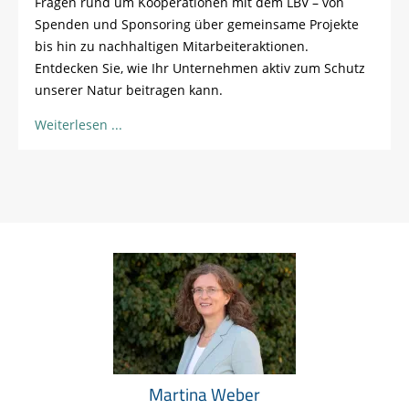
Fragen
rund
um
Kooperationen
mit dem LBV – von
Spenden
und Sponsoring
über
gemeinsame
Projekte
bis
hin
zu
nachhaltigen
Mitarbeiteraktionen
.
Entdecken
Sie,
wie
Ihr
Unternehmen
aktiv
zum
Schutz
unserer
Natur
beitragen
kann
.
Weiterlesen
Martina Weber