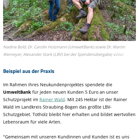
© R. Brücher
Nadine Bold, Dr. Carolin Holzmann (UmweltBank) sowie Dr. Martin
Werneyer, Alexander Stark (LBV) bei der Spendenübergabe; v.l.n.r.
Beispiel aus der Praxis
Im Rahmen ihres Neukundenprojektes spendete die
UmweltBank
für jeden neuen Kunden 5 Euro an unser
Schutzprojekt im
Rainer Wald
. Mit 245 Hektar ist der Rainer
Wald im Landkreis Straubing-Bogen das größte LBV-
Schutzgebiet. Totholz bleibt hier erhalten und bildet wertvollen
Lebensraum für viele Arten.
"Gemeinsam mit unseren Kundinnen und Kunden ist es uns