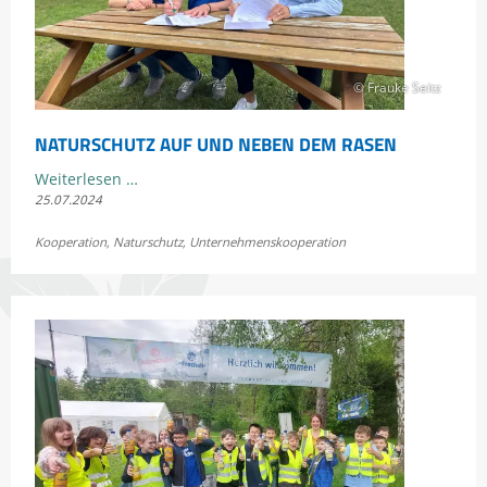
Projekt
am
Lindenhof
© Frauke Seitz
um
NATURSCHUTZ AUF UND NEBEN DEM RASEN
Naturschutz
Weiterlesen …
25.07.2024
auf
und
Kooperation
,
Naturschutz
,
Unternehmenskooperation
neben
dem
Rasen