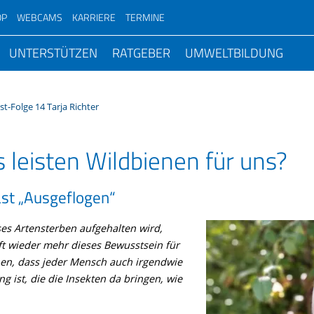
OP
WEBCAMS
KARRIERE
TERMINE
Wiesenweihe
UNTERSTÜTZEN
RATGEBER
UMWELTBILDUNG
Bartgeierauswilderung
-
Chronologie Volksbegehren
Rebhuhn
n im
Artenvielfalt
#Zukunftsperspektiven
Geschenkmitglied
rein
ter
Mitglied werden
Nature Journaling trifft
Top-Themen
Eulen
Wozu Artenhilfsprogramme?
hutz
Birdwatch
Bilanz nach fünf Jahre Volksbegehren
Vogelbeobachtung
Storchenhorstkarte Bayern
Stunde der Wintervögel
d
Spenden
Leitbild
Alpenschutz
t-Folge 14 Tarja Richter
Vögel
Arbeitskreise im LBV
BatNight
Persönlicher Beitrag zum
Top Themen
Weissstorch Satelliten-Telemetrie
Stunde der Gartenvögel
rstand
Ihre Spendenaktion
Faszinierende Moorbewohner
Umweltstationen
Feldvögel
ltungen
e
Säugetiere
Volksbegehren
Monitoring häufiger Brutvögel (M
BANU-Feldornithologie Zertifikat
Bayerische Biodiversitätstage
Naturwissen
Telemetrie Großer Brachvogel
Vogelschlag melden
s leisten Wildbienen für uns?
Arche Noah Fonds
Alpen
Naturschutzjugend (
Rainer Wald
ktionen
Amphibien und Reptilien
Verbandsklagerecht
Was das neue Naturschutzgesetz bringt
Monitoring Hochgebirgsvögel (M
Patenschaft direk
BANU-Feldlepidopterologie Zertifikat
Birdrace
Tipps: Vögel bestimmen
Petition gegen bleihaltige Muniti
ium
Pate oder Patin werden
Gewässer
Unser LBV-Kindergar
Quellen- und Gew
 zum Mitmachen
Schmetterlinge
Ausgleichsflächen
Interview mit Alois Glück
Monitoring seltener Brutvögel (M
Patenschaft vers
Bundesfreiwilligendienst
Erfolgsgeschichten
birdingtours
st „Ausgeflogen“
Lebensraum Garten
Dawn Chorus
tliche
Testament
Agrarlandschaft
Für Kindertages-
Kiebitz
Weihnachten
gendienste
Pflanzen
Klimawandel & Klimaschutz
Ökolandbau erreicht Discounter
Brutvogelatlas ADEBAR2
Engagierter Ruhestand
Kooperationsformen
LBV-Bildungstag
Lebensraum Balkon
einrichtungen
Sammelwoche
Stiften
Stadt und Dorf
Streuobstwiesen
ses Artensterben aufgehalten wird,
ernehmen
Pilze
Insektensterben
Wiesenbrüter
Wintervogel-Atlas Bayern
Praktikum
Fördermöglichkeiten
Lebensraum Haus
Für Schulen
Bioakustik im LBV
Vogelfreundlicher Garten
ft wieder mehr dieses Bewusstsein für
Für Unternehmen
Steinbrüche/Sand- und Kiesgruben
Vogelstation Reg
y-Fotograf*innen
Alpen
Gebäudebrüter
Kooperationspartner
nen, dass jeder Mensch auch irgendwie
Lebensraum Wald & Flur
Für Familien
Igel in Bayern
Transparenz
Streuobstwiesen
Wiedehopf
Umweltkriminalität
ng ist, die die Insekten da bringen, wie
Kormoranzählung
Sponsoring
Öffentliche Grünflächen
Für Senioren
Naturschwärmer
Geldauflagen
Golfplätze
Projekt Große Hufeisennase
Spendenaktionen
Bär, Wolf & Luchs
Uhu-Horstbetreuer
Social Day