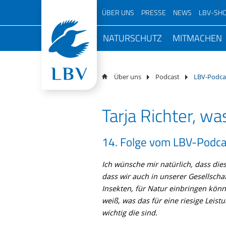
Navigation
ÜBER UNS
PRESSE
NEWS
LBV-SH
überspringen
Navigation
Über den LBV
Pressemitteilungen
NATURSCHUTZ
MITMACHEN
Podcast 
überspringen
LBV vor Ort
Magazin
Mensche
Top Themen
Aktiv im Ve
Mitarbei
Natursc
Schwerpunkte
Podcast
Volksbegehren Artenvielfalt
LBV vor Ort
Vorstan
Über uns
Podcast
LBV-Podcas
Team
Naturfotos
Arten schützen
NAJU Vo
Veransta
100 Jahr
Geschichte
Newsletter
Bayern
Tarja Richter, wa
Artenkenntnis
Beirat
Mitmacha
Jahresbericht
Freianzeigen
Lebensräume schützen
Kurator
Projekte
Jugendorganisation
Birdlife Newsletter
14. Folge vom LBV-Podca
LBV-Schutzgebiete
Ehrenam
Freiwilli
Arbeitskreise
LBV-Gebietsbetreuung
Ich wünsche mir natürlich, dass die
Für Unt
Partner
dass wir auch in unserer Gesellscha
Monitoring
Für Hobb
Transparenz
Insekten, für Natur einbringen kön
Naturschutzpolitik
weiß, was das für eine riesige Leistu
Kontakt
wichtig die sind.
Satellitentelemetrie
Gratis Infopaket