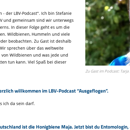
Tier gefunden
Bildungsmaterial
Life-Projekt Keiljungfer
Biologische Vielfalt
Wiesenweihen schützen
FAQs Unternehmenskooperation
Achtsamkeit &
Fortbildungen
Life-Projekt Kalktuffquellen
Burkina Faso
 - der LBV-Podcast". Ich bin Stefanie
Naturverträgliche Energiewende
Weißstorch-Horstbetreuer*in
Vogelbeobachtung
LBV und gemeinsam sind wir unterwegs
Life-Projekt Rohrdommel
Vogelmord
Atomkraft
rns. In dieser Folge geht es um die
Gobibär
ten. Wildbienen, Hummeln und viele
Flächenversiegelung
eder beobachten. Zu Gast ist deshalb
Kuckuck
Wald und Forstwirtschaft
 Wir sprechen über das weltweite
Kormoran
n von Wildbienen und was jede und
ten tun kann. Viel Spaß bei dieser
Moorschutz ist Klimaschutz
Zu Gast im Podcast: Tarja 
Jagd in Bayern
Landwirtschaft
 herzlich willkommen im LBV-Podcast “Ausgeflogen”.
Lebendige Flüsse
s ich da sein darf.
Sichere Stromleitungen
Fischerei
tschland ist die Honigbiene Maja. Jetzt bist du Entomologin,