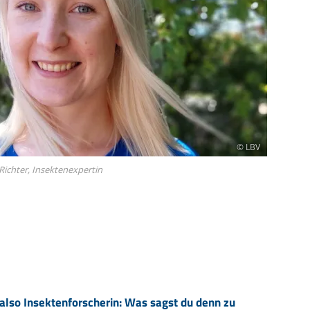
Ringfunde bayerischer Zugvögel
Forschungsprojekte zum Mitmachen
Die häufigsten Wintervögel
Mulchen
Blühflächen anlegen
Fledermaus gefunden
Feuersalamander - praktische
Umweltstation Wiesmühl mit
Leuzismus
Schulgarten-Wettbewerb Bayern
Die wichtigsten Zugvögel
Rechtliches zum naturnahen Garten
Schutzmaßnahmen
Außenstelle Übersee
Igel gefunden
Naturschauspiel Starenschwärme
Alltagskompetenzen - Schule fürs Leben
Die wichtigsten Alpenvögel
Gärtnern ohne Torf
Richtiges Verhalten bei Bodenbrütern
Eichhörnchen gefunden - Erste Hilfe
Kraniche über Bayern
Die wichtigsten Wasservögel
Gefahren durch Feuer
Geocaching: Konfliktvermeidung
Vogel des Jahres
Leicht verwechselbar
Gartensünden
© LBV
Richter, Insektenexpertin
 also Insektenforscherin: Was sagst du denn zu