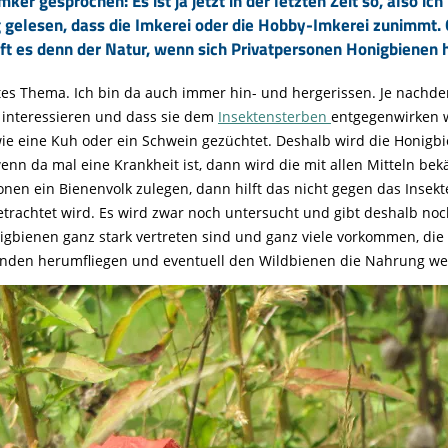
ker gesprochen: Es ist ja jetzt in der letzten Zeit so, also
g gelesen, dass die Imkerei oder die Hobby-Imkerei zunimmt. 
lft es denn der Natur, wenn sich Privatpersonen Honigbienen 
ertes Thema. Ich bin da auch immer hin- und hergerissen. Je nachde
h interessieren und dass sie dem
Insektensterben
entgegenwirken wo
, wie eine Kuh oder ein Schwein gezüchtet. Deshalb wird die Honig
 da mal eine Krankheit ist, dann wird die mit allen Mitteln bekäm
nen ein Bienenvolk zulegen, dann hilft das nicht gegen das Insekte
etrachtet wird. Es wird zwar noch untersucht und gibt deshalb noc
igbienen ganz stark vertreten sind und ganz viele vorkommen, die
enden herumfliegen und eventuell den Wildbienen die Nahrung 