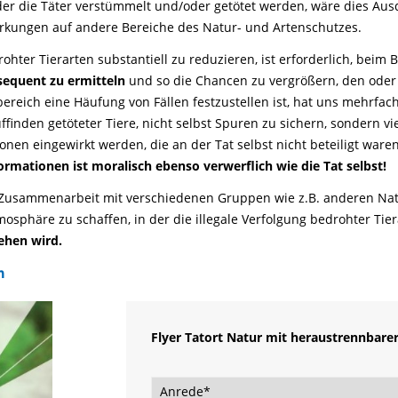
er die Täter verstümmelt und/oder getötet werden, wäre dies Aus
rkungen auf andere Bereiche des Natur- und Artenschutzes.
drohter Tierarten substantiell zu reduzieren, ist erforderlich, b
sequent zu ermitteln
und so die Chancen zu vergrößern, den oder 
ereich eine Häufung von Fällen festzustellen ist, hat uns mehrfach
finden getöteter Tiere, nicht selbst Spuren zu sichern, sondern 
 eingewirkt werden, die an der Tat selbst nicht beteiligt waren
rmationen ist moralisch ebenso verwerflich wie die Tat selbst!
n Zusammenarbeit mit verschiedenen Gruppen wie z.B. anderen Na
phäre zu schaffen, in der die illegale Verfolgung bedrohter Tiera
sehen wird.
n
Flyer Tatort Natur mit heraustrennbarer