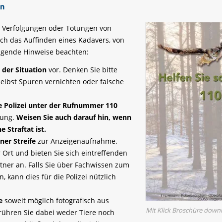
un
en Verfolgungen oder Tötungen von
ch das Auffinden eines Kadavers, von
folgende Hinweise beachten:
der Situation
vor. Denken Sie bitte
selbst Spuren vernichten oder falsche
e Polizei unter der Rufnummer 110
tung.
Weisen Sie auch darauf hin, wenn
 Straftat ist.
ner Streife
zur Anzeigenaufnahme.
 Ort und bieten Sie sich eintreffenden
tner an. Falls Sie über Fachwissen zum
, kann dies für die Polizei nützlich
e
soweit möglich fotografisch aus
Mit Klick Broschüre down
rühren Sie dabei weder Tiere noch