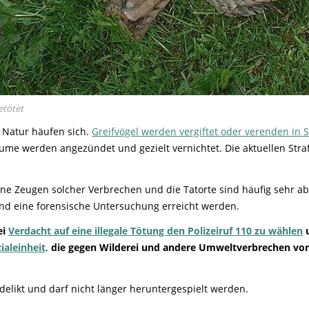
etötet
 Natur häufen sich.
Greifvögel werden vergiftet oder verenden in S
me werden angezündet und gezielt vernichtet. Die aktuellen Stra
eine Zeugen solcher Verbrechen und die Tatorte sind häufig sehr a
d eine forensische Untersuchung erreicht werden.
ei
Verdacht auf eine illegale Tötung den Polizeiruf 110 zu wählen
u
ialeinheit,
die gegen Wilderei und andere Umweltverbrechen vorg
sdelikt und darf nicht länger heruntergespielt werden.