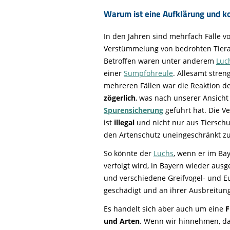
Warum ist eine Aufklärung und ko
In den Jahren sind mehrfach Fälle v
Verstümmelung von bedrohten Tier
Betroffen waren unter anderem
Luc
einer
Sumpfohreule
. Allesamt stren
mehreren Fällen war die Reaktion d
zögerlich
, was nach unserer Ansicht
Spurensicherung
geführt hat. Die V
ist
illegal
und nicht nur aus Tierschu
den Artenschutz uneingeschränkt zu 
So könnte der
Luchs
, wenn er im Ba
verfolgt wird, in Bayern wieder ausg
und verschiedene Greifvogel- und E
geschädigt und an ihrer Ausbreitung
Es handelt sich aber auch um eine
F
und Arten
. Wenn wir hinnehmen, d