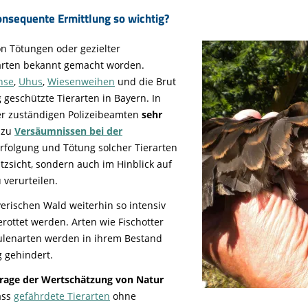
nsequente Ermittlung so wichtig?
on Tötungen oder gezielter
arten bekannt gemacht worden.
hse
,
Uhus
,
Wiesenweihen
und die Brut
g geschützte Tierarten in Bayern. In
er zuständigen Polizeibeamten
sehr
 zu
Versäumnissen bei der
erfolgung und Tötung solcher Tierarten
tzsicht, sondern auch im Hinblick auf
verurteilen.
yerischen Wald weiterhin so intensiv
erottet werden. Arten wie Fischotter
ulenarten werden in ihrem Bestand
 gehindert.
rage der Wertschätzung von Natur
ass
gefährdete Tierarten
ohne