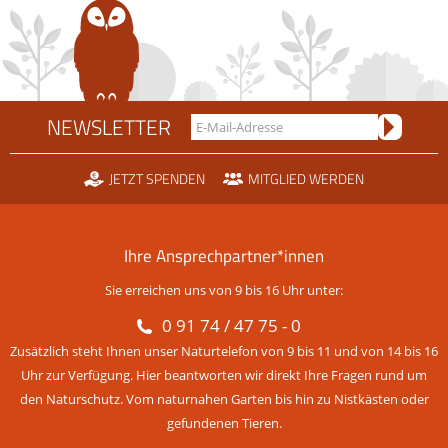
NEWSLETTER
JETZT SPENDEN
MITGLIED WERDEN
Ihre Ansprechpartner*innen
Sie erreichen uns von 9 bis 16 Uhr unter:
0 91 74 / 47 75 - 0
Zusätzlich steht Ihnen unser Naturtelefon von 9 bis 11 und von 14 bis 16
Uhr zur Verfügung. Hier beantworten wir direkt Ihre Fragen rund um
den Naturschutz. Vom naturnahen Garten bis hin zu Nistkästen oder
gefundenen Tieren.