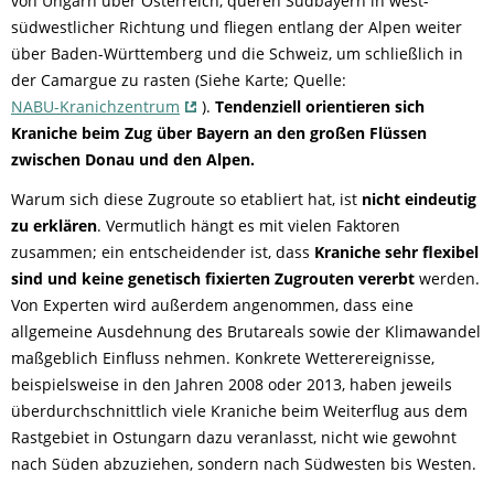
von Ungarn über Österreich, queren Südbayern in west-
südwestlicher Richtung und fliegen entlang der Alpen weiter
über Baden-Württemberg und die Schweiz, um schließlich in
der Camargue zu rasten (Siehe Karte; Quelle:
NABU-Kranichzentrum
).
Tendenziell orientieren sich
Kraniche beim Zug über Bayern an den großen Flüssen
zwischen Donau und den Alpen.
Warum sich diese Zugroute so etabliert hat, ist
nicht eindeutig
zu erklären
. Vermutlich hängt es mit vielen Faktoren
zusammen; ein entscheidender ist, dass
Kraniche sehr flexibel
sind und keine genetisch fixierten Zugrouten vererbt
werden.
Von Experten wird außerdem angenommen, dass eine
allgemeine Ausdehnung des Brutareals sowie der Klimawandel
maßgeblich Einfluss nehmen. Konkrete Wetterereignisse,
beispielsweise in den Jahren 2008 oder 2013, haben jeweils
überdurchschnittlich viele Kraniche beim Weiterflug aus dem
Rastgebiet in Ostungarn dazu veranlasst, nicht wie gewohnt
nach Süden abzuziehen, sondern nach Südwesten bis Westen.