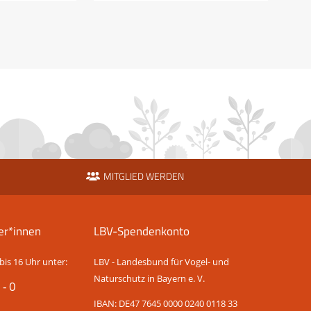
MITGLIED WERDEN
er*innen
LBV-Spendenkonto
bis 16 Uhr unter:
LBV - Landesbund für Vogel- und
Naturschutz in Bayern e. V.
 - 0
IBAN: DE47 7645 0000 0240 0118 33