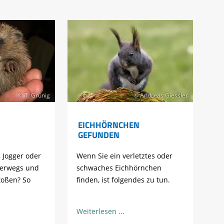
© T. Grünig
© Andreas Giessler
EICHHÖRNCHEN
GEFUNDEN
 Jogger oder
Wenn Sie ein verletztes oder
terwegs und
schwaches Eichhörnchen
toßen? So
finden, ist folgendes zu tun.
Weiterlesen