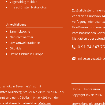
Vogelschlag melden
Ihre schönsten Naturfotos
Zusätzlich steht Ihnen 
von 9 bis 11 und von 14
Verfügung. Hier beantwo
Umweltbildung
Ihre Fragen rund um de
Navigation
Sammelwoche
Vom naturnahen Garten 
überspringen
Naturschwärmer
Nistkästen oder gefund
LBV-Umweltstationen
0 91 74 / 47 75
Ökokids
Umweltschule in Europa
infoservice@lb
Navigation
rschutz in Bayern e.V. ist mit
Home
Impressum
überspringen
amtes Nürnberg, Steuer-Nr. 241/109/70060, als
Copyright lbv.de 2026
t und gem. § 5 Abs. 1 Nr. 9 KStG von der
nde ist steuerlich absetzbar.
Mehr zur
Entwicklung BlueBran