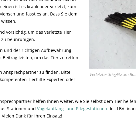
Tier gefunden
Bildungsmaterial
Life-Projekt Keiljungfer
Biologische Vielfalt
Wiesenweihen schützen
FAQs Unternehmenskooperation
 einen ist es krank oder verletzt, zum
Achtsamkeit &
Fortbildungen
Life-Projekt Kalktuffquellen
Burkina Faso
Mensch und fasst es an. Dass Sie dem
Naturverträgliche Energiewende
Weißstorch-Horstbetreuer*in
Vogelbeobachtung
t wissen.
Life-Projekt Rohrdommel
Vogelmord
Atomkraft
 vorsichtig, um das verletzte Tier
Gobibär
Flächenversiegelung
r zu beunruhigen.
Kuckuck
Wald und Forstwirtschaft
en und der richtigen Aufbewahrung
Kormoran
Beitrag leisten, um das Tier zu retten.
Moorschutz ist Klimaschutz
en Ansprechpartner zu finden. Bitte
Verletzter Stieglitz am Bo
Jagd in Bayern
kompetenten Tierhilfe-Experten oder
.
Landwirtschaft
Lebendige Flüsse
sprechpartner helfen Ihnen weiter, wie Sie selbst dem Tier helfen 
Sichere Stromleitungen
maus-Stationen und
Vogelauffang- und Pflegestationen
des LBV finan
. Vielen Dank für Ihren Einsatz!
Fischerei