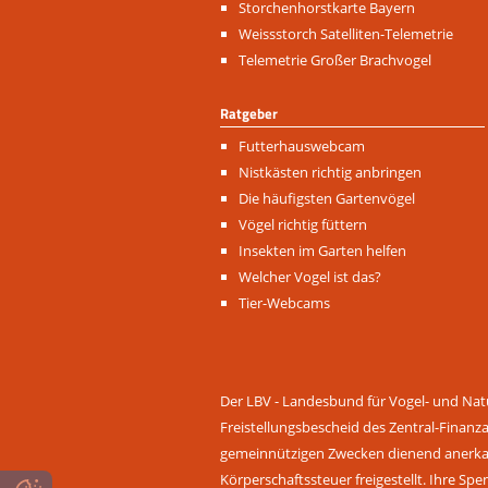
Storchenhorstkarte Bayern
Weissstorch Satelliten-Telemetrie
Telemetrie Großer Brachvogel
Ratgeber
Navigation
Futterhauswebcam
überspringen
Nistkästen richtig anbringen
Die häufigsten Gartenvögel
Vögel richtig füttern
Insekten im Garten helfen
Welcher Vogel ist das?
Tier-Webcams
Der LBV - Landesbund für Vogel- und Natu
Freistellungsbescheid des Zentral-Finanz
gemeinnützigen Zwecken dienend anerkann
Körperschaftssteuer freigestellt. Ihre Spe