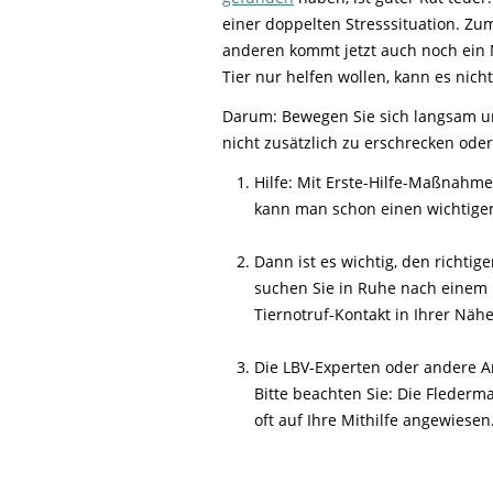
Life-Natur-Projekte
bestellen
einer doppelten Stresssituation. Zum
Auffangstation
anderen kommt jetzt auch noch ein 
Tier nur helfen wollen, kann es nich
International
Darum: Bewegen Sie sich langsam und
nicht zusätzlich zu erschrecken ode
Hilfe: Mit Erste-Hilfe-Maßnahm
kann man schon einen wichtigen 
Dann ist es wichtig, den richtig
suchen Sie in Ruhe nach einem 
Tiernotruf-Kontakt in Ihrer Nähe
Die LBV-Experten oder andere An
Bitte beachten Sie: Die Fleder
oft auf Ihre Mithilfe angewiesen