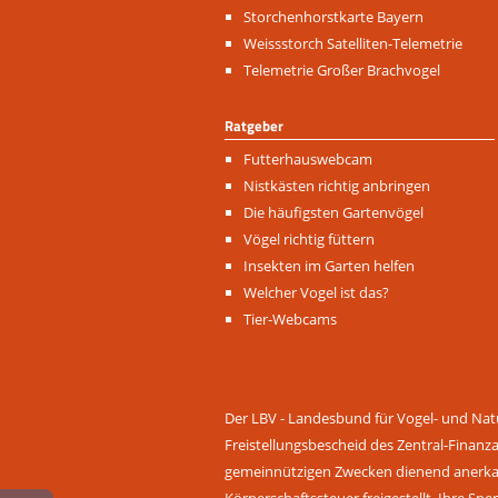
Storchenhorstkarte Bayern
Weissstorch Satelliten-Telemetrie
Telemetrie Großer Brachvogel
Ratgeber
Navigation
Futterhauswebcam
überspringen
Nistkästen richtig anbringen
Die häufigsten Gartenvögel
Vögel richtig füttern
Insekten im Garten helfen
Welcher Vogel ist das?
Tier-Webcams
Der LBV - Landesbund für Vogel- und Natu
Freistellungsbescheid des Zentral-Finanz
gemeinnützigen Zwecken dienend anerkann