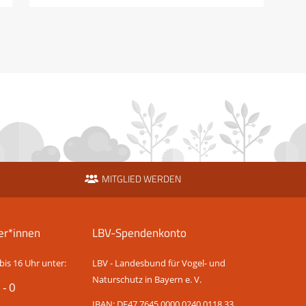
MITGLIED WERDEN
er*innen
LBV-Spendenkonto
bis 16 Uhr unter:
LBV - Landesbund für Vogel- und
Naturschutz in Bayern e. V.
 - 0
IBAN: DE47 7645 0000 0240 0118 33