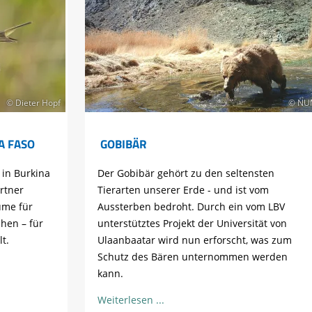
© Dieter Hopf
© NU
A FASO
GOBIBÄR
 in Burkina
Der Gobibär gehört zu den seltensten
rtner
Tierarten unserer Erde - und ist vom
ume für
Aussterben bedroht. Durch ein vom LBV
hen – für
unterstütztes Projekt der Universität von
t.
Ulaanbaatar wird nun erforscht, was zum
Schutz des Bären unternommen werden
kann.
Weiterlesen