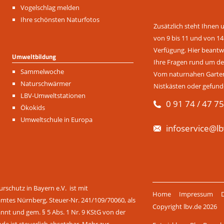
Vogelschlag melden
Ihre schönsten Naturfotos
Zusätzlich steht Ihnen 
von 9 bis 11 und von 14
Verfügung. Hier beantwo
Umweltbildung
Ihre Fragen rund um de
Navigation
Sammelwoche
Vom naturnahen Garten 
überspringen
Naturschwärmer
Nistkästen oder gefund
LBV-Umweltstationen
0 91 74 / 47 75
Ökokids
Umweltschule in Europa
infoservice@lb
Navigation
rschutz in Bayern e.V. ist mit
Home
Impressum
überspringen
amtes Nürnberg, Steuer-Nr. 241/109/70060, als
Copyright lbv.de 2026
t und gem. § 5 Abs. 1 Nr. 9 KStG von der