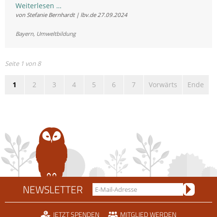
Junge
Weiterlesen …
von Stefanie Bernhardt | lbv.de
27.09.2024
Naturschwärmer
fördern
Bayern
,
Umweltbildung
Seite 1 von 8
1
2
3
4
5
6
7
Vorwärts
Ende
NEWSLETTER
JETZT SPENDEN
MITGLIED WERDEN