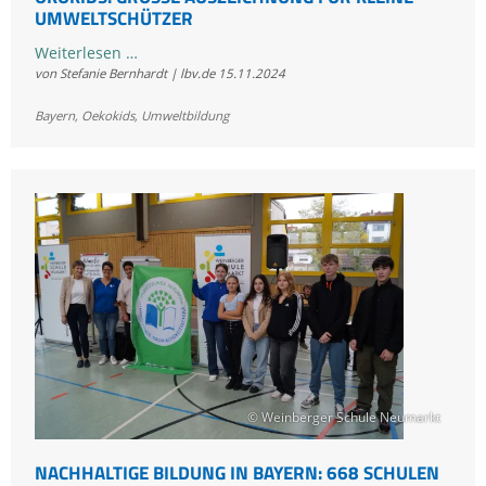
MWELTSCHÜTZER
ÖkoKids:
Weiterlesen …
von Stefanie Bernhardt | lbv.de
15.11.2024
Große
Auszeichnung
Bayern
,
Oekokids
,
Umweltbildung
für
kleine
Umweltschützer
© Weinberger Schule Neumarkt
NACHHALTIGE BILDUNG IN BAYERN: 668 SCHULEN