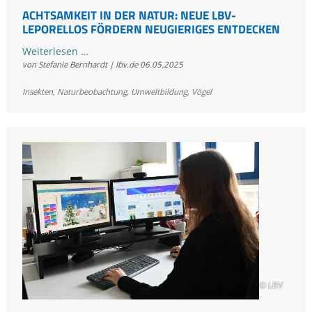
ACHTSAMKEIT IN DER NATUR: NEUE LBV-
LEPORELLOS FÖRDERN NEUGIERIGES ENTDECKEN
Achtsamkeit
Weiterlesen …
von Stefanie Bernhardt | lbv.de
06.05.2025
in
der
Insekten
,
Naturbeobachtung
,
Umweltbildung
,
Vögel
Natur:
Neue
LBV-
Leporellos
fördern
neugieriges
Entdecken
© LBV