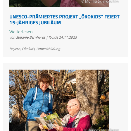
© Monika Schirutschke
UNESCO-PRÄMIERTES PROJEKT „ÖKOKIDS“ FEIERT
15-JÄHRIGES JUBILÄUM
UNESCO-
Weiterlesen …
von Stefanie Bernhardt | lbv.de
24.11.2025
prämiertes
Projekt
Bayern
,
Ökokids
,
Umweltbildung
„ÖkoKids“
feiert
15-
jähriges
Jubiläum
© Hannes Kleindienst