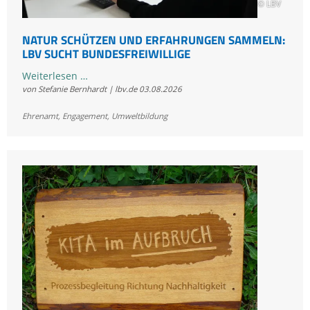
© LBV
NATUR SCHÜTZEN UND ERFAHRUNGEN SAMMELN:
LBV SUCHT BUNDESFREIWILLIGE
Natur
Weiterlesen …
von Stefanie Bernhardt | lbv.de
03.08.2026
schützen
und
Ehrenamt
,
Engagement
,
Umweltbildung
Erfahrungen
sammeln:
LBV
sucht
Bundesfreiwillige