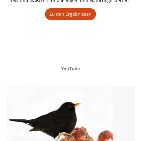
LBV und NABU ist für alle Vogel- und Naturbegeisterten.
Zu den Ergebnissen