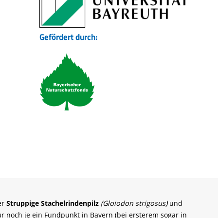
Gefördert durch:
er
Struppige
Stachelrindenpilz
(Gloiodon strigosus)
und
ur noch je ein Fundpunkt in Bayern (bei ersterem sogar in