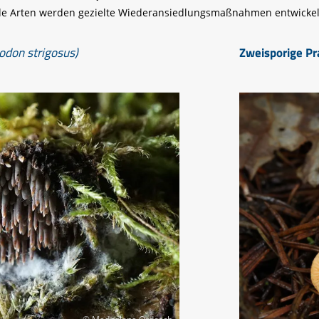
ide Arten werden gezielte Wiederansiedlungsmaßnahmen entwickel
iodon strigosus)
Zweisporige P