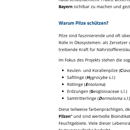
Life-Natur-Projekte
Bayern
sichtbar zu machen und gezie
Auffangstation
International
Warum Pilze schützen?
Pilze sind faszinierende und oft üb
Rolle in Ökosystemen: als Zersetzer
treibende Kraft für Nährstoffkreisläu
Im Fokus des Projekts stehen die s
Keulen- und Korallenpilze (
C
lav
Saftlinge (
H
ygrocybe
s.l
.
)
Rötlinge (
E
ntoloma
)
Erdzungen (
G
eoglossaceae s.l.)
Samtritterlinge (
D
ermoloma s.l.
)
Diese teilweise farbenprächtigen, ök
Pilzen“
und sind wertvolle Bioindik
Feuchtgebiete. Viele dieser Lebens