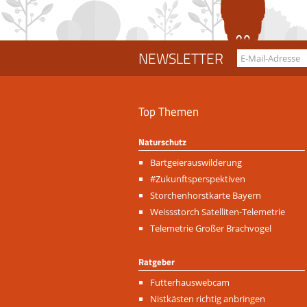
NEWSLETTER
Top Themen
Naturschutz
Navigation
Bartgeierauswilderung
überspringen
#Zukunftsperspektiven
Storchenhorstkarte Bayern
Weissstorch Satelliten-Telemetrie
Telemetrie Großer Brachvogel
Ratgeber
Navigation
Futterhauswebcam
überspringen
Nistkästen richtig anbringen