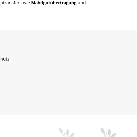
optransfers wie
Mahdgutübertragung
und
chutz