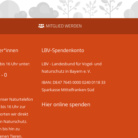
MITGLIED WERDEN
er*innen
LBV-Spendenkonto
bis 16 Uhr unter:
LBV - Landesbund für Vogel- und
Naturschutz in Bayern e. V.
 - 0
IBAN: DE47 7645 0000 0240 0118 33
Sparkasse Mittelfranken-Süd
unser Naturtelefon
Hier online spenden
 bis 16 Uhr zur
rten wir direkt
n Naturschutz.
bis hin zu
enen Tieren.