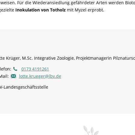
uweisen. Für die Wiederansiedlung gefährdeter Arten werden Biot
gezielte
Inokulation von Totholz
mit Myzel erprobt.
tte Krüger, M.Sc. Integrative Zoologie, Projektmanagerin Pilznaturs
lefon:
0173 4191261
Mail:
lotte.krueger@lbv.de
V-Landesgeschäftsstelle