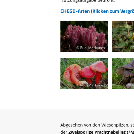
Nutzungsaufgabe bedroht.
CHEGD-Arten (Klicken zum Vergr
© Rudi Markones
©
© Rudi Markones
© R
Abgesehen von den Wiesenpilzen, st
der
Zweisporige Prachtnabeling (
Ha