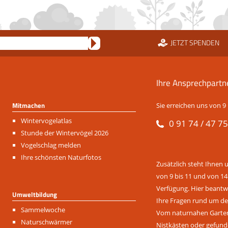
JETZT SPENDEN
Ihre Ansprechpartn
Mitmachen
Sie erreichen uns von 9 
Navigation
Wintervogelatlas
0 91 74 / 47 75
überspringen
Stunde der Wintervögel 2026
Vogelschlag melden
Ihre schönsten Naturfotos
Zusätzlich steht Ihnen 
von 9 bis 11 und von 14
Verfügung. Hier beantwo
Umweltbildung
Ihre Fragen rund um de
Navigation
Sammelwoche
Vom naturnahen Garten 
überspringen
Naturschwärmer
Nistkästen oder gefund