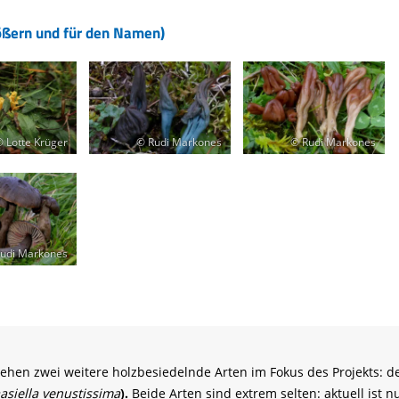
ößern und für den Namen)
 Lotte Krüger
© Rudi Markones
© Rudi Markones
udi Markones
ehen zwei weitere holzbesiedelnde Arten im Fokus des Projekts: d
asiella venustissima
).
Beide Arten sind extrem selten: aktuell ist n