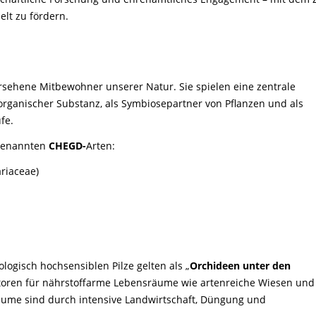
Life-Projekt Keiljungfer
Biologische Vielfalt
Wiesenweihen schützen
FAQs Unternehmenskooperation
lt zu fördern.
Achtsamkeit &
Fortbildungen
Life-Projekt Kalktuffquellen
Burkina Faso
Naturverträgliche Energiewende
Weißstorch-Horstbetreuer*in
Vogelbeobachtung
Life-Projekt Rohrdommel
Vogelmord
Atomkraft
Gobibär
Flächenversiegelung
ersehene Mitbewohner unserer Natur. Sie spielen eine zentrale
Kuckuck
Wald und Forstwirtschaft
 organischer Substanz, als Symbiosepartner von Pflanzen und als
fe.
Kormoran
ogenannten
CHEGD-
Arten:
Moorschutz ist Klimaschutz
ariaceae)
Jagd in Bayern
Landwirtschaft
Lebendige Flüsse
Sichere Stromleitungen
ologisch hochsensiblen Pilze gelten als „
Orchideen unter den
Fischerei
atoren für nährstoffarme Lebensräume wie artenreiche Wiesen und
räume sind durch intensive Landwirtschaft, Düngung und