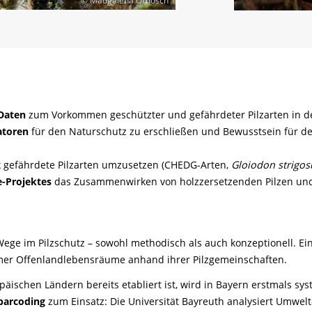
© Madgalena Ordosch
Daten
zum Vorkommen geschützter und gefährdeter Pilzarten in 
atoren
für den Naturschutz zu erschließen und Bewusstsein für de
k gefährdete Pilzarten umzusetzen (CHEDG-Arten,
Gloiodon strigos
e-Projektes
das Zusammenwirken von holzzersetzenden Pilzen und
Wege im Pilzschutz – sowohl methodisch als auch konzeptionell. E
mer Offenlandlebensräume anhand ihrer Pilzgemeinschaften.
päischen Ländern bereits etabliert ist, wird in Bayern erstmals sy
barcoding
zum Einsatz: Die Universität Bayreuth analysiert Umwe