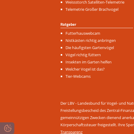
Weissstorch Satelliten-Telemetrie
Telemetrie Großer Brachvogel
Ratgeber
Navigation
Futterhauswebcam
überspringen
Nistkästen richtig anbringen
Die häufigsten Gartenvögel
Vögel richtig füttern
Insekten im Garten helfen
Welcher Vogel ist das?
Tier-Webcams
Der LBV - Landesbund für Vogel- und Natu
Freistellungsbescheid des Zentral-Finanz
gemeinnützigen Zwecken dienend anerkann
Körperschaftssteuer freigestellt. Ihre Spe
Transparenz