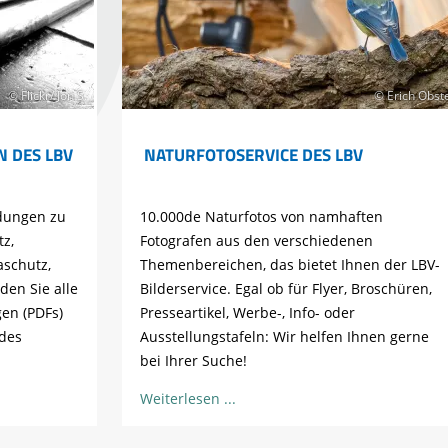
© Flickr/ Jon S.
© Erich Obst
 DES LBV
NATURFOTOSERVICE DES LBV
ldungen zu
10.000de Naturfotos von namhaften
z,
Fotografen aus den verschiedenen
aschutz,
Themenbereichen, das bietet Ihnen der LBV-
den Sie alle
Bilderservice. Egal ob für Flyer, Broschüren,
gen (PDFs)
Presseartikel, Werbe-, Info- oder
des
Ausstellungstafeln: Wir helfen Ihnen gerne
bei Ihrer Suche!
Weiterlesen