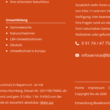
Ihre schönsten Naturfotos
Zusätzlich steht Ihnen 
von 9 bis 11 und von 14
Verfügung. Hier beantwo
Umweltbildung
Ihre Fragen rund um de
Navigation
Sammelwoche
Vom naturnahen Garten 
überspringen
Naturschwärmer
Nistkästen oder gefund
LBV-Umweltstationen
0 91 74 / 47 75
Ökokids
Umweltschule in Europa
infoservice@lb
Navigation
rschutz in Bayern e.V. ist mit
Home
Impressum
überspringen
amtes Nürnberg, Steuer-Nr. 241/109/70060, als
Copyright lbv.de 2026
t und gem. § 5 Abs. 1 Nr. 9 KStG von der
nde ist steuerlich absetzbar.
Mehr zur
Entwicklung BlueBran