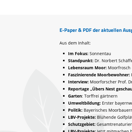
Life-Natur-Projekte
bestellen
Auffangstation
International
E-Paper & PDF der aktuellen Au
Aus dem Inhalt:
Im Fokus:
Sonnentau
Standpunkt:
Dr. Norbert Schäff
Lebensraum Moor:
Moorfrosch 
Faszinierende Moorbewohner:
Interview:
Moorforscher Prof. Dr
Reportage „Übers Nest geschau
Garten
: Torffrei gärtnern
Umweltbildung:
Erster bayernw
Politik:
Bayerisches Moorbaue
LBV-Projekte:
Blühende Golfplä
Schutzgebiet:
Gesamtrenaturier
LBV-Projekte:
Jetzt mitmachen