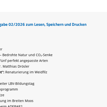
Tier gefunden
Bildungsmaterial
Life-Projekt Keiljungfer
Biologische Vielfalt
Wiesenweihen schützen
FAQs Unternehmenskooperation
Achtsamkeit &
Fortbildungen
Life-Projekt Kalktuffquellen
Burkina Faso
Naturverträgliche Energiewende
Weißstorch-Horstbetreuer*in
Vogelbeobachtung
Life-Projekt Rohrdommel
Vogelmord
Atomkraft
sgabe 02/2026 zum Lesen, Speichern und Drucken
Gobibär
Flächenversiegelung
Kuckuck
Wald und Forstwirtschaft
Kormoran
er
Moorschutz ist Klimaschutz
– Bedrohte Natur und CO₂-Senke
Fünf perfekt angepasste Arten
Jagd in Bayern
. Matthias Drösler
Landwirtschaft
t“:
Renaturierung im Weidfilz
Lebendige Flüsse
eiter LBV-Bildungstag
Sichere Stromleitungen
rnprogramm
Fischerei
tze
ung im Breiten Moos
 beim ADEBAR2