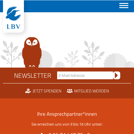
Suchen
NEWSLETTER
JETZT SPENDEN
MITGLIED WERDEN
Ihre Ansprechpartner*innen
Sie erreichen uns von 9 bis 16 Uhr unter: