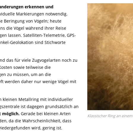
nderungen erkennen und
viduelle Markierungen notwendig.
die Beringung von Vögeln; heute
s die Vögel während ihrer Reise
gen lassen. Satelliten-Telemetrie, GPS-
nkel-Geolokation sind Stichworte
nd das für viele Zugvogelarten noch zu
osten sowie teilweise die
ngen zu müssen, um an die
 werden daher nur wenige Vögel mit
 kleinen Metallring mit individueller
zentrale ist dagegen grundsätzlich an
 möglich.
Gerade bei kleinen Arten
Klassischer Ring an eine
den, da die Wahrscheinlichkeit, dass
iedergefunden wird, gering ist.