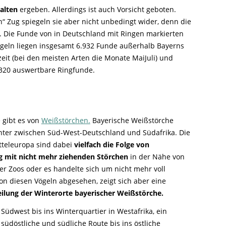
halten
ergeben. Allerdings ist auch Vorsicht geboten.
“ Zug spiegeln sie aber nicht unbedingt wider, denn die
h. Die Funde von in Deutschland mit Ringen markierten
ögeln liegen insgesamt 6.932 Funde außerhalb Bayerns
eit (bei den meisten Arten die Monate MaiJuli) und
.320 auswertbare Ringfunde.
 gibt es von
Weißstörchen.
Bayerische Weißstörche
nter zwischen Süd-West-Deutschland und Südafrika. Die
tteleuropa sind dabei
vielfach die Folge von
g mit nicht mehr ziehenden Störchen
in der Nähe von
er Zoos oder es handelte sich um nicht mehr voll
Von diesen Vögeln abgesehen, zeigt sich aber eine
eilung der Winterorte bayerischer Weißstörche.
h Südwest bis ins Winterquartier in Westafrika, ein
südöstliche und südliche Route bis ins östliche