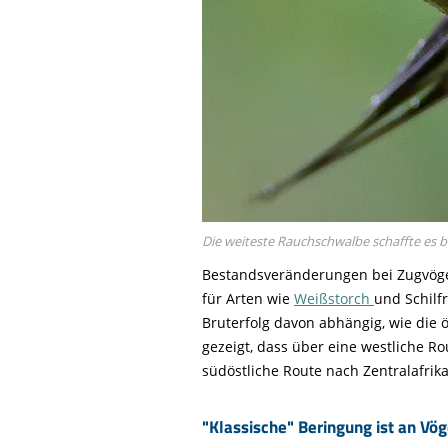
Die weiteste Rauchschwalbe schaffte es b
Bestandsveränderungen bei Zugvögeln
für Arten wie
Weißstorch
und Schilf
Bruterfolg davon abhängig, wie die
gezeigt, dass über eine westliche R
südöstliche Route nach Zentralafrik
"Klassische" Beringung ist an Vö