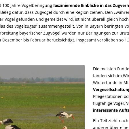
 100 Jahre Vogelberingung
faszinierende Einblicke in das Zugver
 Beleg dafür, dass Zugvögel durch eine Region ziehen. Den „wahren
ter Vogel gefunden und gemeldet wird, ist nicht überall gleich hoc
tlas des Vogelzuges“ zusammengestellt. Von in Bayern beringten V
erbreitung bayerischer Zugvögel wurden nur Beringungen zur Brutz
 Dezember bis Februar berücksichtigt. Insgesamt verblieben so 1
Die meisten Funde
fanden sich im Wi
Winterfunde in Mi
Vergesellschaftun
Pflegestationen od
flugfähige Vögel. 
interessante Auft
Ein Teil zieht nac
anderer über eine 