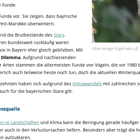
e Funde.
Funde vor. Sie zeigen, dass bayrische
West-Marokko überwintern.
sind die Brutbestände des
Stars
.
hren bundesweit rückläufig waren
Über einige Vögel wie z.B.
 sie in Bayern eher gleich geblieben. Mit
n Dilemma.
Aufgrund nachlassenden
r Arten stammen die allermeisten Funde von Vögeln, die vor 1980 b
rlich auch teilweise heute noch tun, doch die aktuellen Winterqua
hrzehnten haben sich aufgrund des
Klimawandels
mit zahlreichen s
auch für die bayerischen Stare gilt.
onsquelle
n in Landschaften
und Klima kann die Beringung gerade häufiger 
 auch in den Verlustursachen liefern. Besonders aber trägt die h
n aufzuklären.