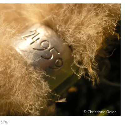
© Christiane Geidel
m Uhu