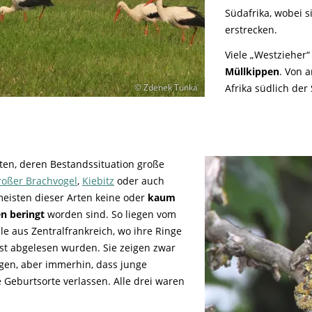
Südafrika, wobei s
erstrecken.
Viele „Westzieher“
Müllkippen
. Von 
Afrika südlich der
© Zdenek Tunka
ten, deren Bestandssituation große
roßer Brachvogel
,
Kiebitz
oder auch
 meisten dieser Arten keine oder
kaum
en beringt
worden sind. So liegen vom
le aus Zentralfrankreich, wo ihre Ringe
st abgelesen wurden. Sie zeigen zwar
egen, aber immerhin, dass junge
 Geburtsorte verlassen. Alle drei waren