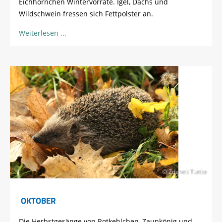
Eichhörnchen Wintervorräte. Igel, Dachs und
Wildschwein fressen sich Fettpolster an.
Weiterlesen
© Zdenek Tunka
OKTOBER
Die Herbstgesänge von Rotkehlchen, Zaunkönig und