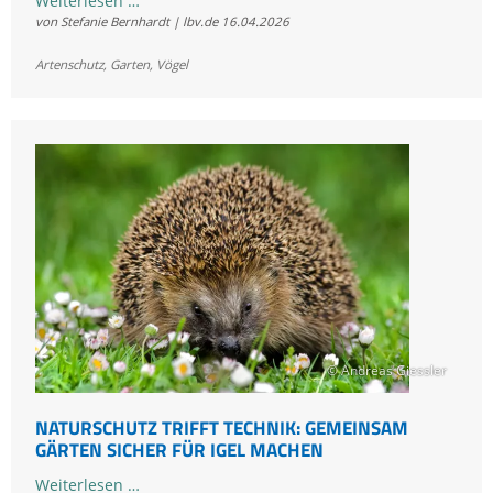
Weiterlesen …
von Stefanie Bernhardt | lbv.de
16.04.2026
Gefahr
Glas:
Artenschutz
,
Garten
,
Vögel
Vogelschutz
fängt
zu
Hause
an
© Andreas Giessler
NATURSCHUTZ TRIFFT TECHNIK: GEMEINSAM
GÄRTEN SICHER FÜR IGEL MACHEN
Naturschutz
Weiterlesen …