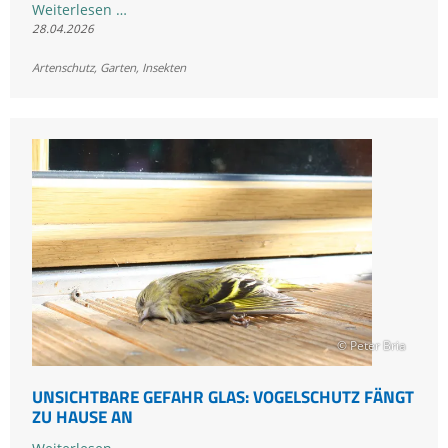
Einfach
Weiterlesen …
28.04.2026
mal
wachsen
Artenschutz
,
Garten
,
Insekten
lassen:
Mähfreier
Mai
bringt
Vielfalt
in
den
Garten
© Peter Bria
UNSICHTBARE GEFAHR GLAS: VOGELSCHUTZ FÄNGT
ZU HAUSE AN
Unsichtbare