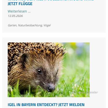
JETZT FLÜGGE
Raus
Weiterlesen …
12.05.2026
aus
dem
Garten
,
Naturbeobachtung
,
Vögel
Nest:
Vogelnachwuchs
wird
jetzt
flügge
© Andreas Giessler
IGEL IN BAYERN ENTDECKT? JETZT MELDEN