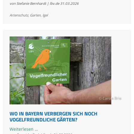
von Stefanie Bernhardt | lbv.de
31.03.2026
trifft
Technik:
Artenschutz
,
Garten
,
Igel
Gemeinsam
Gärten
sicher
für
Igel
machen
© Carola Bria
WO IN BAYERN VERBERGEN SICH NOCH
VOGELFREUNDLICHE GÄRTEN?
Wo
Weiterlesen …