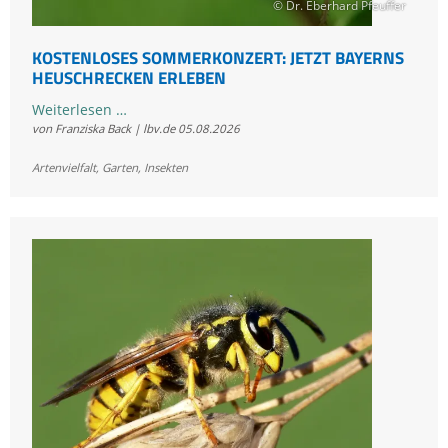
© Dr. Eberhard Pfeuffer
KOSTENLOSES SOMMERKONZERT: JETZT BAYERNS
HEUSCHRECKEN ERLEBEN
Kostenloses
Weiterlesen …
von Franziska Back | lbv.de
05.08.2026
Sommerkonzert:
Jetzt
Artenvielfalt
,
Garten
,
Insekten
Bayerns
Heuschrecken
erleben