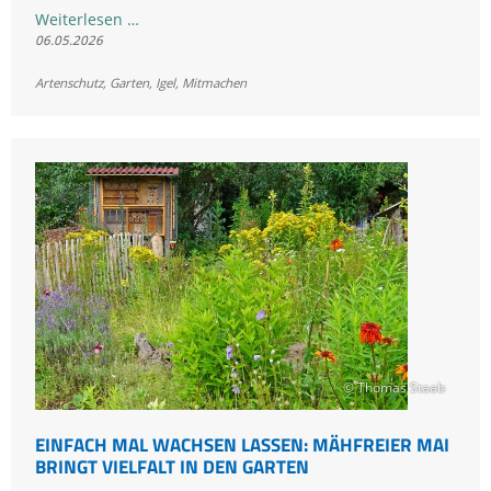
Igel
Weiterlesen …
06.05.2026
in
Bayern
Artenschutz
,
Garten
,
Igel
,
Mitmachen
entdeckt?
Jetzt
melden
© Thomas Staab
EINFACH MAL WACHSEN LASSEN: MÄHFREIER MAI
BRINGT VIELFALT IN DEN GARTEN