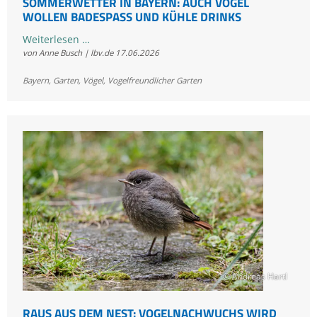
SOMMERWETTER IN BAYERN: AUCH VÖGEL
WOLLEN BADESPASS UND KÜHLE DRINKS
Sommerwetter
Weiterlesen …
von Anne Busch | lbv.de
17.06.2026
in
Bayern:
Bayern
,
Garten
,
Vögel
,
Vogelfreundlicher Garten
Auch
Vögel
wollen
Badespaß
und
kühle
Drinks
© Andreas Hartl
RAUS AUS DEM NEST: VOGELNACHWUCHS WIRD