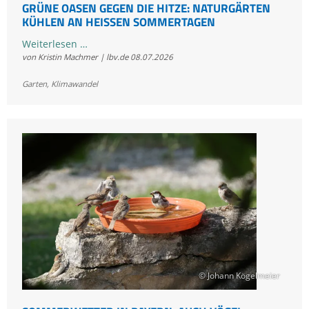
GRÜNE OASEN GEGEN DIE HITZE: NATURGÄRTEN
KÜHLEN AN HEISSEN SOMMERTAGEN
Grüne
Weiterlesen …
von Kristin Machmer | lbv.de
08.07.2026
Oasen
gegen
Garten
,
Klimawandel
die
Hitze:
Naturgärten
kühlen
an
heißen
Sommertagen
© Johann Kögelmeier