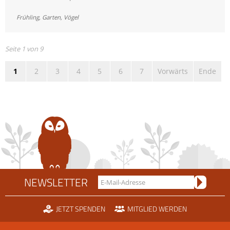
im
Frühling
,
Garten
,
Vögel
Garten:
Heckenschnitt
nur
Seite 1 von 9
noch
1
2
3
4
5
6
7
Vorwärts
Ende
bis
Ende
Februar
NEWSLETTER
JETZT SPENDEN
MITGLIED WERDEN