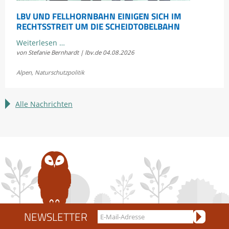
LBV UND FELLHORNBAHN EINIGEN SICH IM
RECHTSSTREIT UM DIE SCHEIDTOBELBAHN
LBV
Weiterlesen …
von Stefanie Bernhardt | lbv.de
04.08.2026
und
Fellhornbahn
Alpen
,
Naturschutzpolitik
einigen
sich
im
Alle Nachrichten
Rechtsstreit
um
die
Scheidtobelbahn
NEWSLETTER