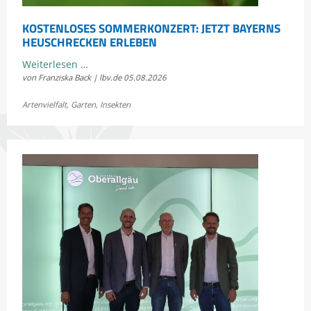
KOSTENLOSES SOMMERKONZERT: JETZT BAYERNS
HEUSCHRECKEN ERLEBEN
Kostenloses
Weiterlesen …
von Franziska Back | lbv.de
05.08.2026
Sommerkonzert:
Jetzt
Artenvielfalt
,
Garten
,
Insekten
Bayerns
Heuschrecken
erleben