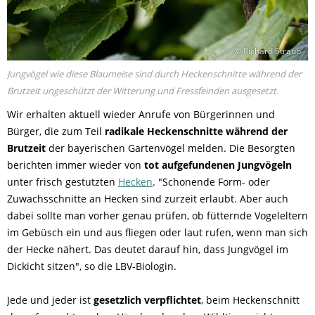
© Richard Straub
Jungvögel wie diese Blaumeise sind durch Heckenschnitte während der
Brutzeit ungeschützt der Witterung und Fressfeinden ausgesetzt.
Wir erhalten aktuell wieder Anrufe von Bürgerinnen und
Bürger, die zum Teil
radikale Heckenschnitte während der
Brutzeit
der bayerischen Gartenvögel melden. Die Besorgten
berichten immer wieder von
tot aufgefundenen Jungvögeln
unter frisch gestutzten
Hecken
. "Schonende Form- oder
Zuwachsschnitte an Hecken sind zurzeit erlaubt. Aber auch
dabei sollte man vorher genau prüfen, ob fütternde Vogeleltern
im Gebüsch ein und aus fliegen oder laut rufen, wenn man sich
der Hecke nähert. Das deutet darauf hin, dass Jungvögel im
Dickicht sitzen", so die LBV-Biologin.
Jede und jeder ist
gesetzlich verpflichtet
, beim Heckenschnitt