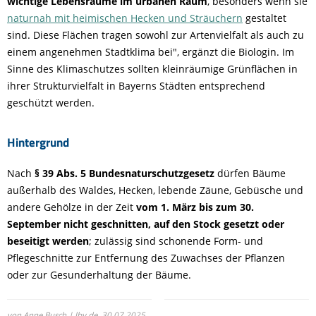
wichtige Lebensräume im urbanen Raum
, besonders wenn sie
naturnah mit heimischen Hecken und Sträuchern
gestaltet
sind. Diese Flächen tragen sowohl zur Artenvielfalt als auch zu
einem angenehmen Stadtklima bei", ergänzt die Biologin. Im
Sinne des Klimaschutzes sollten kleinräumige Grünflächen in
ihrer Strukturvielfalt in Bayerns Städten entsprechend
geschützt werden.
Hintergrund
Nach
§ 39 Abs. 5 Bundesnaturschutzgesetz
dürfen Bäume
außerhalb des Waldes, Hecken, lebende Zäune, Gebüsche und
andere Gehölze in der Zeit
vom 1. März bis zum 30.
September nicht geschnitten, auf den Stock gesetzt oder
beseitigt werden
; zulässig sind schonende Form- und
Pflegeschnitte zur Entfernung des Zuwachses der Pflanzen
oder zur Gesunderhaltung der Bäume.
von Anne Busch | lbv.de,
30.07.2025