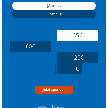
Jährlich
Einmalig
35€
60€
120€
____
Jetzt spenden