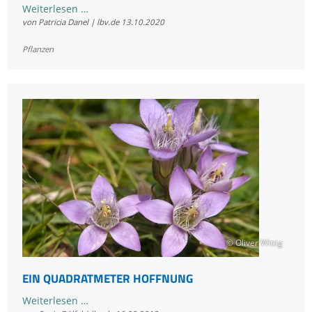
Ausbreitung
Weiterlesen …
von Patricia Danel | lbv.de
13.10.2020
invasiver
Arten
Pflanzen
© Oliver Wittig
EIN QUADRATMETER HOFFNUNG
Ein
Weiterlesen …