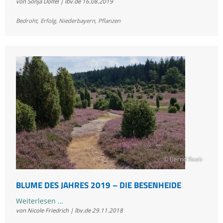
von Sonja Dölfel | lbv.de
16.08.2019
Quadratmeter
Hoffnung
Bedroht
,
Erfolg
,
Niederbayern
,
Pflanzen
© Bernd Raab
BLUME DES JAHRES 2019 – DIE BESENHEIDE
Blume
Weiterlesen …
von Nicole Friedrich | lbv.de
29.11.2018
des