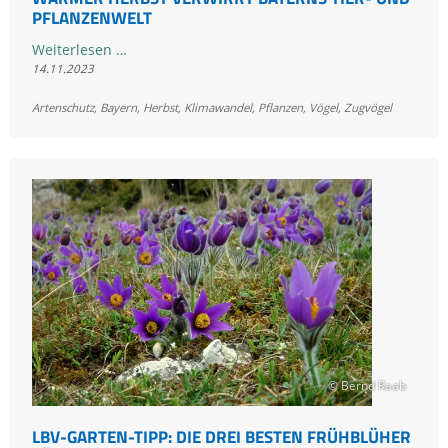
PFLANZENWELT
Warmer
Weiterlesen …
14.11.2023
Herbst
verwirrt
Artenschutz
,
Bayern
,
Herbst
,
Klimawandel
,
Pflanzen
,
Vögel
,
Zugvögel
Bayerns
Tier-
und
Pflanzenwelt
© Bernd Raab
LBV-GARTEN-TIPP: DIE DREI BESTEN FRÜHBLÜHER