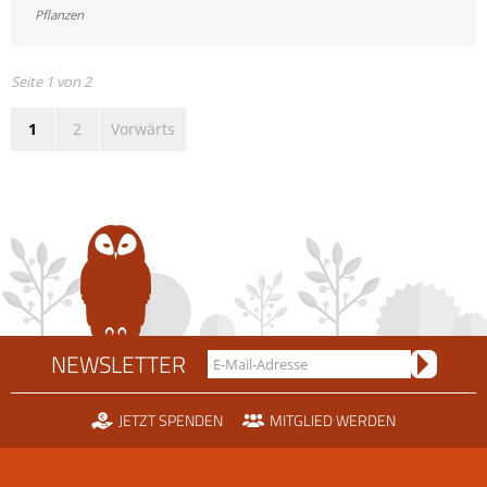
Jahres
Pflanzen
2019
–
Die
Seite 1 von 2
Besenheide
1
2
Vorwärts
NEWSLETTER
JETZT SPENDEN
MITGLIED WERDEN