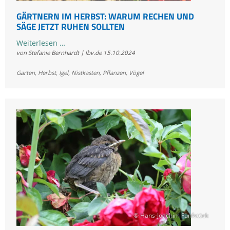
GÄRTNERN IM HERBST: WARUM RECHEN UND
SÄGE JETZT RUHEN SOLLTEN
Gärtnern
Weiterlesen …
von Stefanie Bernhardt | lbv.de
15.10.2024
im
Herbst:
Garten
,
Herbst
,
Igel
,
Nistkasten
,
Pflanzen
,
Vögel
Warum
Rechen
und
Säge
jetzt
ruhen
sollten
© Hans-Joachim Fünfstück