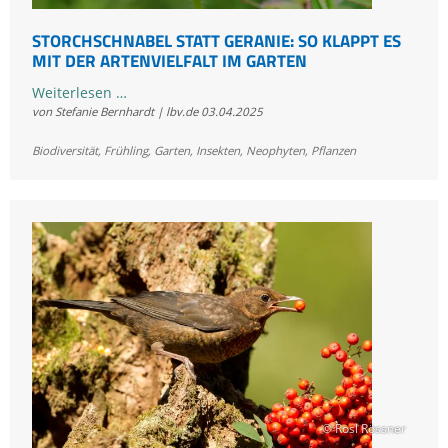
STORCHSCHNABEL STATT GERANIE: SO KLAPPT ES
MIT DER ARTENVIELFALT IM GARTEN
Storchschnabel
Weiterlesen …
von Stefanie Bernhardt | lbv.de
03.04.2025
statt
Geranie:
Biodiversität
,
Frühling
,
Garten
,
Insekten
,
Neophyten
,
Pflanzen
So
klappt
es
mit
der
Artenvielfalt
im
Garten
© Rosl Rössner