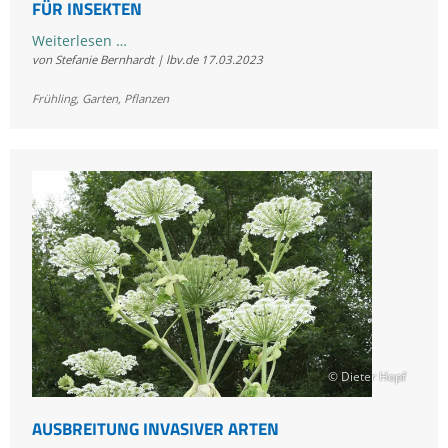
FÜR INSEKTEN
LBV-
Weiterlesen …
von Stefanie Bernhardt | lbv.de
17.03.2023
Garten-
Tipp:
Frühling
,
Garten
,
Pflanzen
die
drei
besten
Frühblüher
für
Insekten
© Dieter Hopf
AUSBREITUNG INVASIVER ARTEN