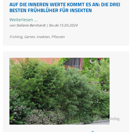
AUF DIE INNEREN WERTE KOMMT ES AN: DIE DREI
BESTEN FRÜHBLÜHER FÜR INSEKTEN
Auf
Weiterlesen …
von Stefanie Bernhardt | lbv.de
15.03.2024
die
inneren
Frühling
,
Garten
,
Insekten
,
Pflanzen
Werte
kommt
es
an:
Die
drei
besten
Frühblüher
für
Insekten
© Birgit Helbig