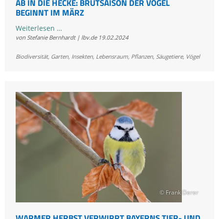
AB IN DIE HECKE: BRUTSAISON DER VÖGEL
BEGINNT IM MÄRZ
Ab
Weiterlesen …
von Stefanie Bernhardt | lbv.de
19.02.2024
in
die
Biodiversität
,
Garten
,
Insekten
,
Lebensraum
,
Pflanzen
,
Säugetiere
,
Vögel
Hecke:
Brutsaison
der
Vögel
beginnt
im
März
© Frank Derer
WARMER HERBST VERWIRRT BAYERNS TIER- UND