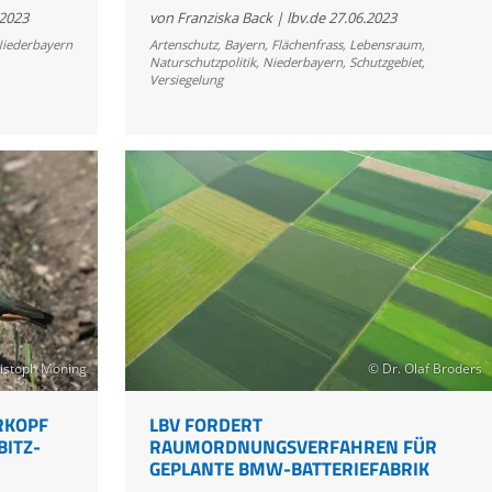
LBV
.2023
von Franziska Back | lbv.de
27.06.2023
bedauert
iederbayern
Artenschutz
,
Bayern
,
Flächenfrass
,
Lebensraum
,
Naturschutzpolitik
,
Niederbayern
,
Schutzgebiet
,
Entscheidung
Versiegelung
des
Verwaltungsgerichts
ristoph Moning
© Dr. Olaf Broders
RKOPF
LBV FORDERT
BITZ-
RAUMORDNUNGSVERFAHREN FÜR
GEPLANTE BMW-BATTERIEFABRIK