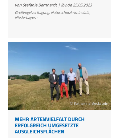
Fall
von Stefanie Bernhardt | lbv.de
25.05.2023
im
Greifvogelverfolgung
,
Naturschutzkriminalität
,
Niederbayern
niederbayerischen
„Giftdreieck“:
Mäusebussard
stirbt
durch
illegales
Carbofuran
© Katharina Beckstein
MEHR ARTENVIELFALT DURCH
ERFOLGREICH UMGESETZTE
AUSGLEICHSFLÄCHEN