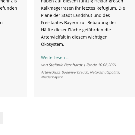
mehr als
haben auf diesem fünfzig Hektar großen
fgefunden
Kalkmagerrasen ihr letztes Refugium. Die
Pläne der Stadt Landshut und des
ln
Freistaates Bayern zur Bebauung der
Hälfte dieser Fläche gefährden die
Artenvielfalt in diesem wichtigen
Ökosystem.
Gegen
Weiterlesen …
die
von Stefanie Bernhardt | lbv.de
10.08.2021
Zerstörung
Artenschutz
,
Bodenverbrauch
,
Naturschutzpolitik
,
Niederbayern
der
Ochsenau
e