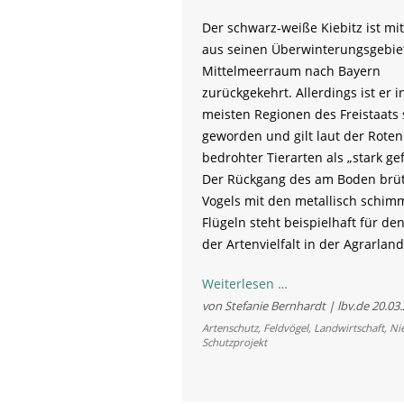
Der schwarz-weiße Kiebitz ist mit
aus seinen Überwinterungsgebie
Mittelmeerraum nach Bayern
zurückgekehrt. Allerdings ist er i
meisten Regionen des Freistaats 
geworden und gilt laut der Roten 
bedrohter Tierarten als „stark ge
Der Rückgang des am Boden brü
Vogels mit den metallisch schi
Flügeln steht beispielhaft für den
der Artenvielfalt in der Agrarland
Ein
Weiterlesen …
bayerischer
von Stefanie Bernhardt | lbv.de
20.03
Charakterkopf
Artenschutz
,
Feldvögel
,
Landwirtschaft
,
Ni
Schutzprojekt
braucht
Schutz:
neues