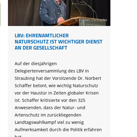
Ringfunde bayerischer Zugvögel
Forschungsprojekte zum Mitmachen
Die häufigsten Wintervögel
Mulchen
Blühflächen anlegen
Fledermaus gefunden
Feuersalamander - praktische
Umweltstation Wiesmühl mit
Leuzismus
Schulgarten-Wettbewerb Bayern
Die wichtigsten Zugvögel
Rechtliches zum naturnahen Garten
Schutzmaßnahmen
Außenstelle Übersee
Igel gefunden
© Tobias Tschapka
Naturschauspiel Starenschwärme
Alltagskompetenzen - Schule fürs Leben
Die wichtigsten Alpenvögel
Gärtnern ohne Torf
Richtiges Verhalten bei Bodenbrütern
Eichhörnchen gefunden - Erste Hilfe
Kraniche über Bayern
Die wichtigsten Wasservögel
LBV: EHRENAMTLICHER
Gefahren durch Feuer
Geocaching: Konfliktvermeidung
NATURSCHUTZ IST WICHTIGER DIENST
Vogel des Jahres
Leicht verwechselbar
Gartensünden
AN DER GESELLSCHAFT
Auf der diesjährigen
Delegiertenversammlung des LBV in
Straubing hat der Vorsitzende Dr. Norbert
Schäffer betont, wie wichtig Naturschutz
vor der Haustür in Zeiten globaler Krisen
ist. Schäffer kritisierte vor den 325
Anwesenden, dass der Natur- und
Artenschutz im zurückliegenden
Landtagswahlkampf viel zu wenig
Aufmerksamkeit durch die Politik erfahren
hat.