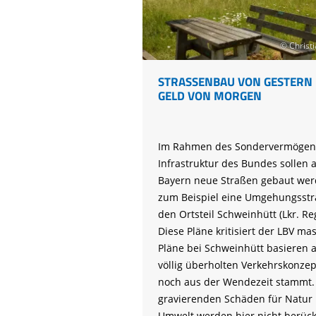
Life-Natur-Projekte
bestellen
Auffangstation
© Christi
International
STRASSENBAU VON GESTERN M
ELD VON MORGEN
Im Rahmen des Sondervermögen
Infrastruktur des Bundes sollen 
Bayern neue Straßen gebaut wer
zum Beispiel eine Umgehungsstr
den Ortsteil Schweinhütt (Lkr. Re
Diese Pläne kritisiert der LBV mas
Pläne bei Schweinhütt basieren 
völlig überholten Verkehrskonzep
noch aus der Wendezeit stammt.
gravierenden Schäden für Natur
Umwelt werden hier nicht berücks