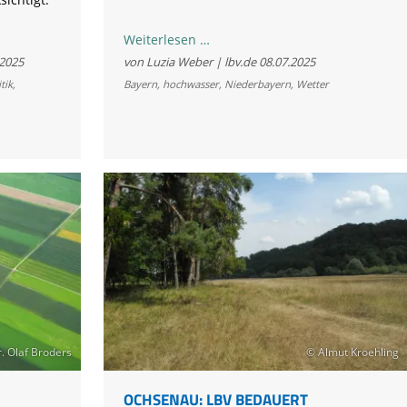
Gutachten
Weiterlesen …
bestätigt
.2025
von Luzia Weber | lbv.de
08.07.2025
Bedenken
tik
,
Bayern
,
hochwasser
,
Niederbayern
,
Wetter
des
LBV
zu
geplantem
Hochwasserschutz
bei
Staubing
. Olaf Broders
© Almut Kroehling
OCHSENAU: LBV BEDAUERT