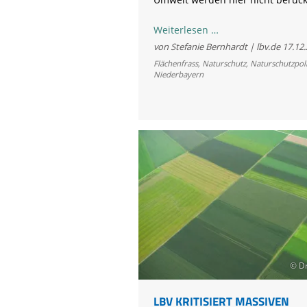
Straßenbau
Weiterlesen …
von
von Stefanie Bernhardt | lbv.de
17.12
gestern
Flächenfrass
,
Naturschutz
,
Naturschutzpoli
Niederbayern
mit
Geld
von
morgen
© Dr
LBV KRITISIERT MASSIVEN