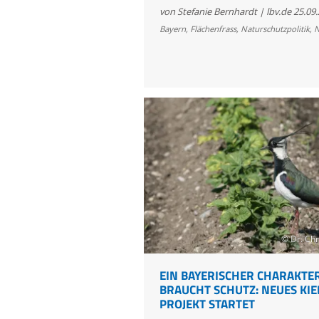
kritisiert
von Stefanie Bernhardt | lbv.de
25.09
massiven
Bayern
,
Flächenfrass
,
Naturschutzpolitik
,
N
Flächenverbrauch
in
Bayern
am
Beispiel
der
BMW-
Batteriefabrik
© Dr. Ch
EIN BAYERISCHER CHARAKTE
BRAUCHT SCHUTZ: NEUES KIE
PROJEKT STARTET