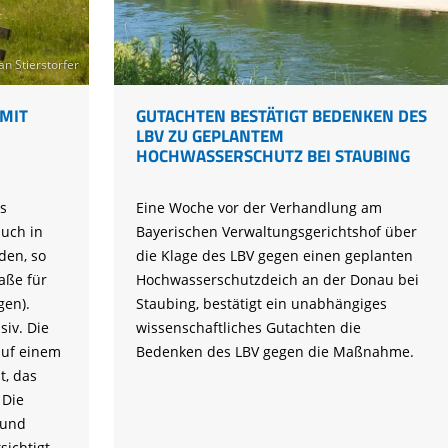
Tier gefunden
Bildungsmaterial
Life-Projekt Keiljungfer
Biologische Vielfalt
Wiesenweihen schützen
FAQs Unternehmenskooperation
Achtsamkeit &
Fortbildungen
Life-Projekt Kalktuffquellen
Burkina Faso
Naturverträgliche Energiewende
Weißstorch-Horstbetreuer*in
Vogelbeobachtung
an Stierstorfer
Life-Projekt Rohrdommel
Vogelmord
Atomkraft
Gobibär
IT G
GUTACHTEN BESTÄTIGT BEDENKEN DES
Flächenversiegelung
LBV ZU GEPLANTEM
Kuckuck
HOCHWASSERSCHUTZ BEI STAUBING
Wald und Forstwirtschaft
Kormoran
s
Eine Woche vor der Verhandlung am
Moorschutz ist Klimaschutz
auch in
Bayerischen Verwaltungsgerichtshof über
Jagd in Bayern
den, so
die Klage des LBV gegen einen geplanten
aße für
Hochwasserschutzdeich an der Donau bei
Landwirtschaft
gen).
Staubing, bestätigt ein unabhängiges
Lebendige Flüsse
siv. Die
wissenschaftliches Gutachten die
auf einem
Bedenken des LBV gegen die Maßnahme.
Sichere Stromleitungen
t, das
Fischerei
 Die
 und
ichtigt.