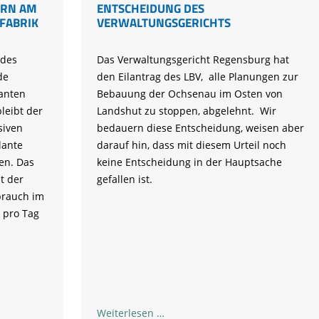
ERN AM
ENTSCHEIDUNG DES
FABRIK
VERWALTUNGSGERICHTS
 des
Das Verwaltungsgericht Regensburg hat
de
den Eilantrag des LBV, alle Planungen zur
anten
Bebauung der Ochsenau im Osten von
leibt der
Landshut zu stoppen, abgelehnt. Wir
siven
bedauern diese Entscheidung, weisen aber
lante
darauf hin, dass mit diesem Urteil noch
en. Das
keine Entscheidung in der Hauptsache
t der
gefallen ist.
brauch im
r pro Tag
Ochsenau:
Weiterlesen …