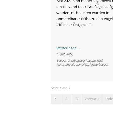
Mai 2021 sind niederbayernweit 
ein Dutzend toter Greifvögel au
worden, nicht selten wurden in
unmittelbarer Nähe zu den Vöge
Giftköder festgestellt.
Polizei
Weiterlesen …
setzt
13.02.2022
Zeichen
Bayern
,
Greifvogelverfolgung
,
Jagd
,
Naturschutzkriminalität
,
Niederbayern
gegen
illegale
Tötung
von
Seite 1 von 3
Greifvögeln
1
2
3
Vorwärts
End