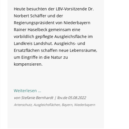
Heute besuchten der LBV-Vorsitzende Dr.
Norbert Schäffer und der
Regierungspräsident von Niederbayern
Rainer Haselbeck gemeinsam eine
vorbildlich gepflegte Ausgleichsfläche im
Landkreis Landshut. Ausgleichs- und
Ersatzflächen schaffen neue Lebensräume,
um Eingriffe in die Natur zu
kompensieren.
Mehr
Weiterlesen …
Artenvielfalt
von Stefanie Bernhardt | lbv.de
05.08.2022
durch
Artenschutz
,
Ausgleichsflächen
,
Bayern
,
Niederbayern
erfolgreich
umgesetzte
Ausgleichsflächen