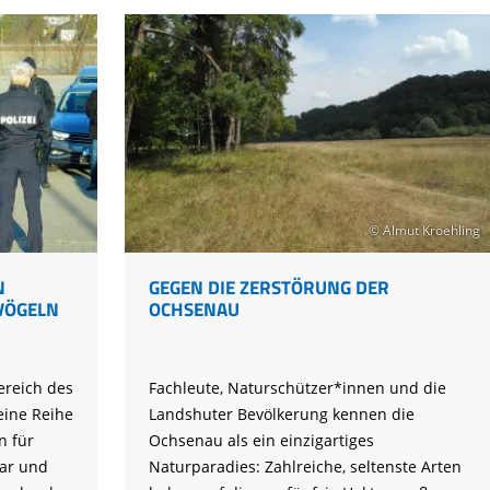
Batteriefabrik
© Almut Kroehling
N
GEGEN DIE ZERSTÖRUNG DER
VÖGELN
OCHSENAU
ereich des
Fachleute, Naturschützer*innen und die
eine Reihe
Landshuter Bevölkerung kennen die
n für
Ochsenau als ein einzigartiges
uar und
Naturparadies: Zahlreiche, seltenste Arten