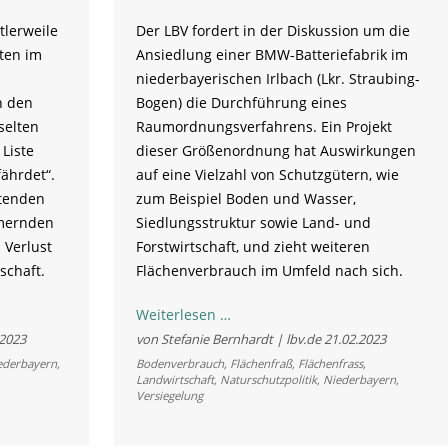
tlerweile
Der LBV fordert in der Diskussion um die
ten im
Ansiedlung einer BMW-Batteriefabrik im
niederbayerischen Irlbach (Lkr. Straubing-
n den
Bogen) die Durchführung eines
selten
Raumordnungsverfahrens. Ein Projekt
Liste
dieser Größenordnung hat Auswirkungen
fährdet“.
auf eine Vielzahl von Schutzgütern, wie
tenden
zum Beispiel Boden und Wasser,
mmernden
Siedlungsstruktur sowie Land- und
 Verlust
Forstwirtschaft, und zieht weiteren
schaft.
Flächenverbrauch im Umfeld nach sich.
LBV
Weiterlesen …
fordert
.2023
von Stefanie Bernhardt | lbv.de
21.02.2023
Raumordnungsverfahren
ederbayern
,
Bodenverbrauch
,
Flächenfraß
,
Flächenfrass
,
Landwirtschaft
,
Naturschutzpolitik
,
Niederbayern
,
für
Versiegelung
geplante
BMW-