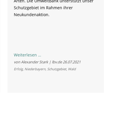
Arten. Die UmweltBank unterstützt unser
Schutzgebiet im Rahmen ihrer
Neukundenaktion.
UmweltBank
Weiterlesen …
unterstützt
von Alexander Stark | lbv.de
26.07.2021
Naturoase
Erfolg
,
Niederbayern
,
Schutzgebiet
,
Wald
Rainer
Wald