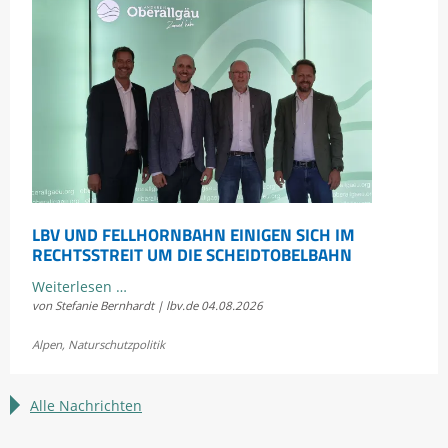
LBV UND FELLHORNBAHN EINIGEN SICH IM
RECHTSSTREIT UM DIE SCHEIDTOBELBAHN
LBV
Weiterlesen …
von Stefanie Bernhardt | lbv.de
04.08.2026
und
Fellhornbahn
Alpen
,
Naturschutzpolitik
einigen
sich
im
Alle Nachrichten
Rechtsstreit