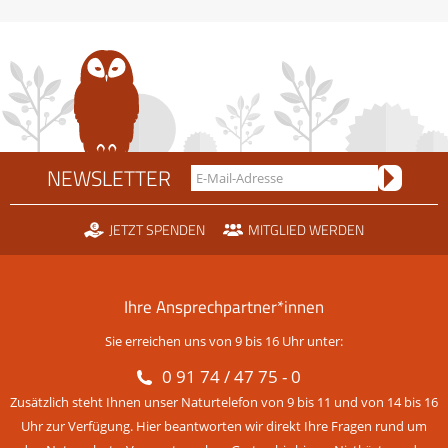
um
die
Scheidtobelbahn
NEWSLETTER
JETZT SPENDEN
MITGLIED WERDEN
Ihre Ansprechpartner*innen
Sie erreichen uns von 9 bis 16 Uhr unter:
0 91 74 / 47 75 - 0
Zusätzlich steht Ihnen unser Naturtelefon von 9 bis 11 und von 14 bis 16
Uhr zur Verfügung. Hier beantworten wir direkt Ihre Fragen rund um