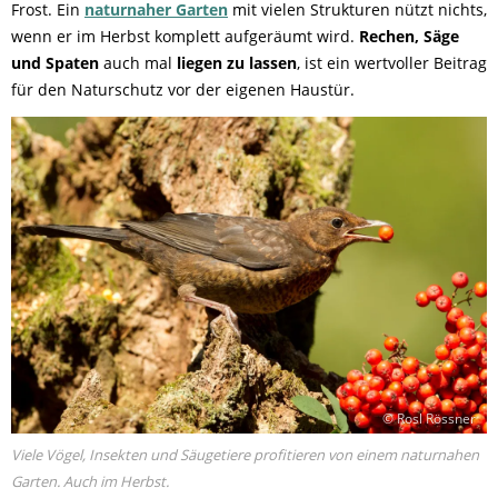
Frost. Ein
naturnaher Garten
mit vielen Strukturen nützt nichts,
wenn er im Herbst komplett aufgeräumt wird.
Rechen, Säge
und Spaten
auch mal
liegen zu lassen
, ist ein wertvoller Beitrag
für den Naturschutz vor der eigenen Haustür.
© Rosl Rössner
Viele Vögel, Insekten und Säugetiere profitieren von einem naturnahen
Garten. Auch im Herbst.