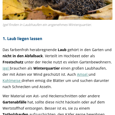
© Andreas Giessler
Igel finden in Laubhaufen ein angenehmes Winterquartier.
1. Laub liegen lassen
Das farbenfroh herabregnende
Laub
gehört in den Garten und
nicht in den Abfallsack
. Verteilt im Hochbeet oder als
Frostschutz
unter der Hecke nutzt es vielen Gartenbewohnern.
Igel
brauchen als
Winterquartier
einen großen Laubhaufen,
der mit Ästen vor Wind geschützt ist. Auch
Amsel
und
Kohlmeise
drehen emsig die Blätter um und suchen darunter
nach Schnecken und Asseln.
Wer Material von Ast- und Heckenschnitten oder andere
Gartenabfälle
hat, sollte diese nicht häckseln oder auf dem
Wertstoffhof entsorgen. Besser ist es, sie zu einem
Totholzhaufen
aufzuschichten, den Käfer gerne bewohnen.