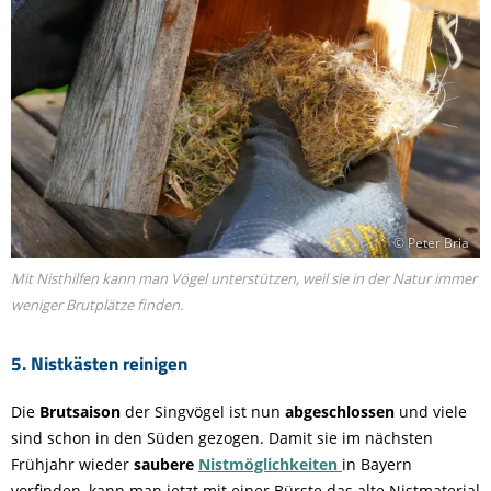
© Peter Bria
Mit Nisthilfen kann man Vögel unterstützen, weil sie in der Natur immer
weniger Brutplätze finden.
5. Nistkästen reinigen
Die
Brutsaison
der Singvögel ist nun
abgeschlossen
und viele
sind schon in den Süden gezogen. Damit sie im nächsten
Frühjahr wieder
saubere
Nistmöglichkeiten
in Bayern
vorfinden, kann man jetzt mit einer Bürste das alte Nistmaterial