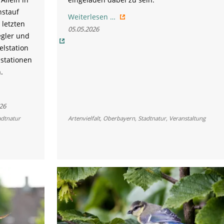
nstauf
Langer
Weiterlesen …
 letzten
Tag
05.05.2026
gler und
der
elstation
Stadtnatur
estationen
in
.
München
26
adtnatur
Artenvielfalt
,
Oberbayern
,
Stadtnatur
,
Veranstaltung