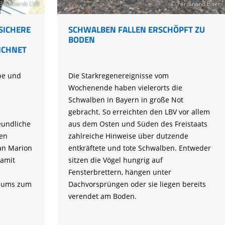
 Bernhardt LVB
© Ferdinand Baer
LSICHERE
SCHWALBEN FALLEN ERSCHÖPFT ZU
BODEN
ICHNET
pe und
Die Starkregenereignisse vom
Wochenende haben vielerorts die
Schwalben in Bayern in große Not
gebracht. So erreichten den LBV vor allem
eundliche
aus dem Osten und Süden des Freistaats
den
zahlreiche Hinweise über dutzende
an Marion
entkräftete und tote Schwalben. Entweder
amit
sitzen die Vögel hungrig auf
Fensterbrettern, hängen unter
eums zum
Dachvorsprüngen oder sie liegen bereits
verendet am Boden.