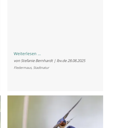
Kleiner
Weiterlesen …
Irrflug,
von Stefanie Bernhardt | lbv.de
28.08.2025
große
Fledermaus
,
Stadtnatur
Aufregung?
Was
bei
Fledermaus-
Besuch
hilft