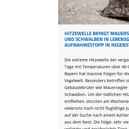
Life-Natur-Projekte
bestellen
Auffangstation
International
HITZEWELLE BRINGT MAUERS
UND SCHWALBEN IN LEBENSG
AUFNAHMESTOPP IN REGENS
Die extreme Hitzewelle der verg
Tage mit Temperaturen über 40 
Bayern hat massive Folgen für di
Vogelwelt. Besonders betroffen s
Gebäudebrüter wie Mauersegler
Schwalben. Um der tödlichen Hitz
entfliehen, stürzten am Wochen
vielerorts noch nicht flugfähige 
auf der Suche nach einem kühler
aus dem Nest. Die Folge: sehr viel
verletzte und geschwächte Tiere. 