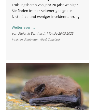
Frühlingsboten von Jahr zu Jahr weniger.
Sie finden immer seltener geeignete
Nistplätze und weniger Insektennahrung.
Im
Weiterlesen …
Zeichen
von Stefanie Bernhardt | lbv.de
26.03.2025
des
Insekten
,
Stadtnatur
,
Vögel
,
Zugvögel
Frühlings:
Schwalben
kehren
nach
Bayern
zurück