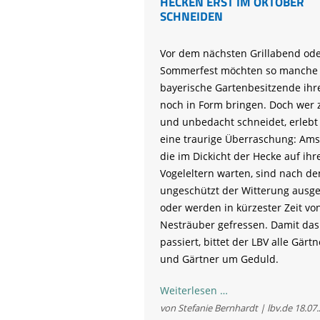
HECKEN ERST IM OKTOBER
SCHNEIDEN
Vor dem nächsten Grillabend od
Sommerfest möchten so manche
bayerische Gartenbesitzende ihr
noch in Form bringen. Doch wer 
und unbedacht schneidet, erlebt
eine traurige Überraschung: Ams
die im Dickicht der Hecke auf ihr
Vogeleltern warten, sind nach de
ungeschützt der Witterung ausge
oder werden in kürzester Zeit vo
Nesträuber gefressen. Damit das
passiert, bittet der LBV alle Gärt
und Gärtner um Geduld.
Bayerns
Weiterlesen …
Vögel
von Stefanie Bernhardt | lbv.de
18.07