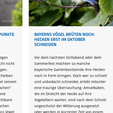
. Olaf Broders
© Richard Straub
PUNKTE
BAYERNS VÖGEL BRÜTEN NOCH:
HECKEN ERST IM OKTOBER
SCHNEIDEN
gegen
Vor dem nächsten Grillabend oder dem
cht nicht
Sommerfest möchten so manche
egen.
bayerische Gartenbesitzende ihre Hecken
cheiben
noch in Form bringen. Doch wer zu schnell
mit seinem
und unbedacht schneidet, erlebt mitunter
machen"
eine traurige Überraschung: Amselküken,
und
die im Dickicht der Hecke auf ihre
chtbare
Vogeleltern warten, sind nach dem Schnitt
achen
ungeschützt der Witterung ausgesetzt
ass Vögel
oder werden in kürzester Zeit von einem