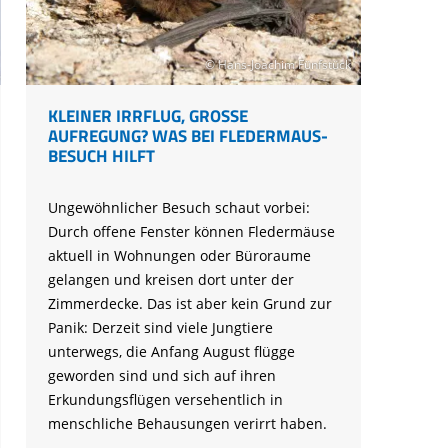
Ringfunde bayerischer Zugvögel
Forschungsprojekte zum Mitmachen
Die häufigsten Wintervögel
Mulchen
Blühflächen anlegen
Fledermaus gefunden
Feuersalamander - praktische
Umweltstation Wiesmühl mit
Leuzismus
Schulgarten-Wettbewerb Bayern
Die wichtigsten Zugvögel
Rechtliches zum naturnahen Garten
Schutzmaßnahmen
Außenstelle Übersee
Igel gefunden
© Hans-Joachim Fünfstück
Naturschauspiel Starenschwärme
Alltagskompetenzen - Schule fürs Leben
Die wichtigsten Alpenvögel
Gärtnern ohne Torf
Richtiges Verhalten bei Bodenbrütern
Eichhörnchen gefunden - Erste Hilfe
Kraniche über Bayern
Die wichtigsten Wasservögel
KLEINER IRRFLUG, GROSSE A
Gefahren durch Feuer
Geocaching: Konfliktvermeidung
UFREGUNG? WAS BEI FLEDERMAUS-B
Vogel des Jahres
Leicht verwechselbar
Gartensünden
ESUCH HILFT
Ungewöhnlicher Besuch schaut vorbei:
Durch offene Fenster können Fledermäuse
aktuell in Wohnungen oder Büroraume
gelangen und kreisen dort unter der
Zimmerdecke. Das ist aber kein Grund zur
Panik: Derzeit sind viele Jungtiere
unterwegs, die Anfang August flügge
geworden sind und sich auf ihren
Erkundungsflügen versehentlich in
menschliche Behausungen verirrt haben.