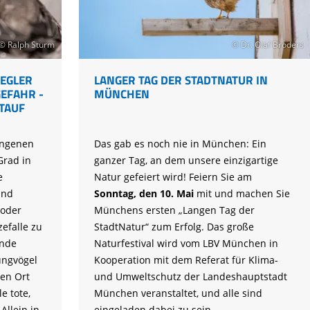
Tier gefunden
Bildungsmaterial
Life-Projekt Keiljungfer
Biologische Vielfalt
Wiesenweihen schützen
FAQs Unternehmenskooperation
Achtsamkeit &
Fortbildungen
Life-Projekt Kalktuffquellen
Burkina Faso
Naturverträgliche Energiewende
Weißstorch-Horstbetreuer*in
Vogelbeobachtung
© Ralph Sturm
© Dr. Olaf Broders
Life-Projekt Rohrdommel
Vogelmord
Atomkraft
Gobibär
EGLER
LANGER TAG DER STADTNATUR IN
Flächenversiegelung
EFAHR -
MÜNCHEN
Kuckuck
TAUF
Wald und Forstwirtschaft
Kormoran
angenen
Das gab es noch nie in München: Ein
Moorschutz ist Klimaschutz
Grad in
ganzer Tag, an dem unsere einzigartige
Jagd in Bayern
e
Natur gefeiert wird! Feiern Sie am
ind
Sonntag, den 10. Mai
mit und machen Sie
Landwirtschaft
 oder
Münchens ersten „Langen Tag der
Lebendige Flüsse
efalle zu
StadtNatur“ zum Erfolg. Das große
ende
Naturfestival wird vom LBV München in
Sichere Stromleitungen
Jungvögel
Kooperation mit dem Referat für Klima-
Fischerei
en Ort
und Umweltschutz der Landeshauptstadt
e tote,
München veranstaltet, und alle sind
Allein in
eingeladen dabei zu sein.