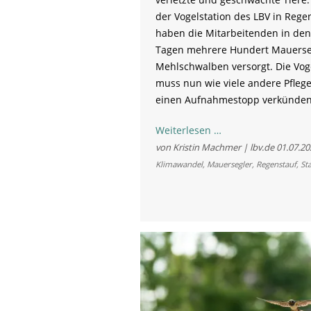
der Vogelstation des LBV in Rege
haben die Mitarbeitenden in den
Tagen mehrere Hundert Mauerse
Mehlschwalben versorgt. Die Vog
muss nun wie viele andere Pfleg
einen Aufnahmestopp verkünden
Hitzewelle
Weiterlesen …
bringt
von Kristin Machmer | lbv.de
01.07.20
Mauersegler
Klimawandel
,
Mauersegler
,
Regenstauf
,
St
und
Schwalben
in
Lebensgefahr
-
Aufnahmestopp
in
Regenstauf