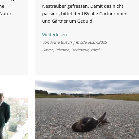
ne
Nesträuber gefressen. Damit das nicht
 Natur.
passiert, bittet der LBV alle Gärtnerinnen
und Gärtner um Geduld.
Bayerns
Weiterlesen …
Vögel
von Anne Busch | lbv.de
30.07.2025
brüten
Garten
,
Pflanzen
,
Stadtnatur
,
Vögel
noch:
Hecken
erst
im
Oktober
schneiden