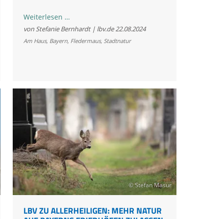
Fledermaus
Weiterlesen …
im
von Stefanie Bernhardt | lbv.de
22.08.2024
Haus:
Am Haus
,
Bayern
,
Fledermaus
,
Stadtnatur
Was
tun,
wenn
sie
sich
auf
Wohnungssuche
verirrt?
© Stefan Masur
LBV ZU ALLERHEILIGEN: MEHR NATUR