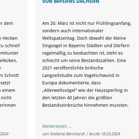
VON BAYERNS DÄCHERN
er dem
Am 20. März ist nicht nur Frühlingsanfang,
sondern auch internationaler
e Hecken
Weltspatzentag. Doch obwohl der kleine
zu schnell
Singvogel in Bayerns Städten und Dörfern
 mitunter
regelmäßig zu beobachten ist, steht es
elküken,
schlecht um seine Bestandszahlen. Eine
e
2021 veröffentlichte britische
m Schnitt
Langzeitstudie zum Vogelschwund in
setzt
Europa dokumentierte, dass
n einem
„Allerweltsvögel“ wie der Haussperling in
 nicht
den letzten 40 Jahren die größten
nerinnen
Bestandseinbrüche hinnehmen mussten.
Immer
Weiterlesen …
weniger
.2024
von Stefanie Bernhardt | lbv.de
18.03.2024