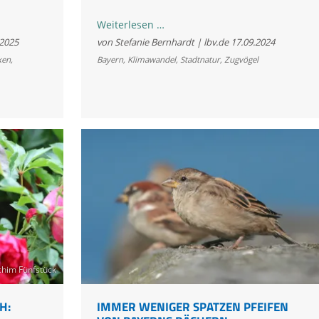
Schwalben
Weiterlesen …
fallen
.2025
von Stefanie Bernhardt | lbv.de
17.09.2024
erschöpft
ken
,
Bayern
,
Klimawandel
,
Stadtnatur
,
Zugvögel
zu
Boden
him Fünfstück
H:
IMMER WENIGER SPATZEN PFEIFEN