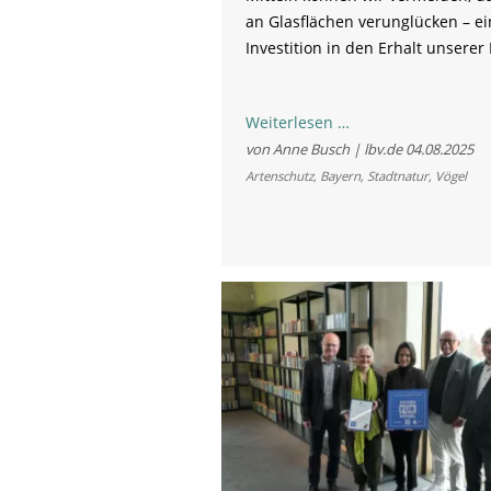
an Glasflächen verunglücken – ei
Investition in den Erhalt unserer
Naturschutz
Weiterlesen …
wirkt:
von Anne Busch | lbv.de
04.08.2025
Klebepunkte
Artenschutz
,
Bayern
,
Stadtnatur
,
Vögel
auf
Glasscheiben
retten
Vogelleben