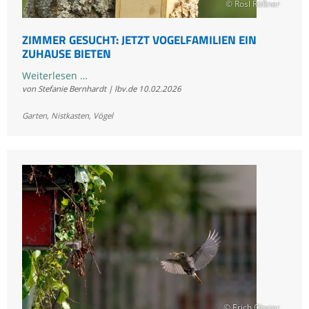
© Rosl Rößner
ZIMMER GESUCHT: JETZT VOGELFAMILIEN EIN
ZUHAUSE BIETEN
Zimmer
Weiterlesen …
von Stefanie Bernhardt | lbv.de
10.02.2026
gesucht:
Jetzt
Garten
,
Nistkasten
,
Vögel
Vogelfamilien
ein
Zuhause
bieten
© Erich Obster