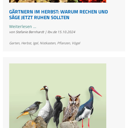
GÄRTNERN IM HERBST: WARUM RECHEN UND
SÄGE JETZT RUHEN SOLLTEN
Gärtnern
Weiterlesen …
von Stefanie Bernhardt | lbv.de
15.10.2024
im
Herbst:
Garten
,
Herbst
,
Igel
,
Nistkasten
,
Pflanzen
,
Vögel
Warum
Rechen
und
Säge
jetzt
ruhen
sollten