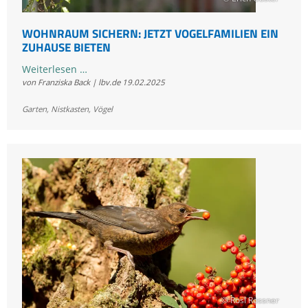
WOHNRAUM SICHERN: JETZT VOGELFAMILIEN EIN
ZUHAUSE BIETEN
Wohnraum
Weiterlesen …
von Franziska Back | lbv.de
19.02.2025
sichern:
Jetzt
Garten
,
Nistkasten
,
Vögel
Vogelfamilien
ein
Zuhause
bieten
© Rosl Rössner