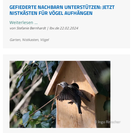
GEFIEDERTE NACHBARN UNTERSTÜTZEN: JETZT
NISTKÄSTEN FÜR VÖGEL AUFHÄNGEN
Gefiederte
Weiterlesen …
von Stefanie Bernhardt | lbv.de
22.02.2024
Nachbarn
unterstützen:
Garten
,
Nistkasten
,
Vögel
jetzt
Nistkästen
für
Vögel
aufhängen
© Ingo Rittscher