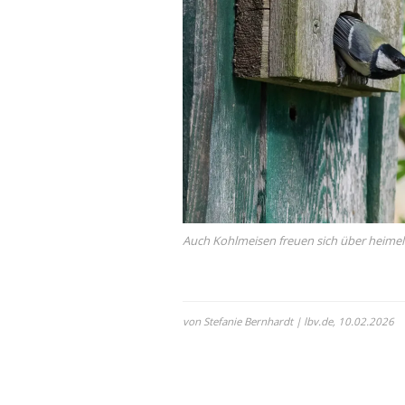
Auch Kohlmeisen freuen sich über heimeli
von Stefanie Bernhardt | lbv.de,
10.02.2026