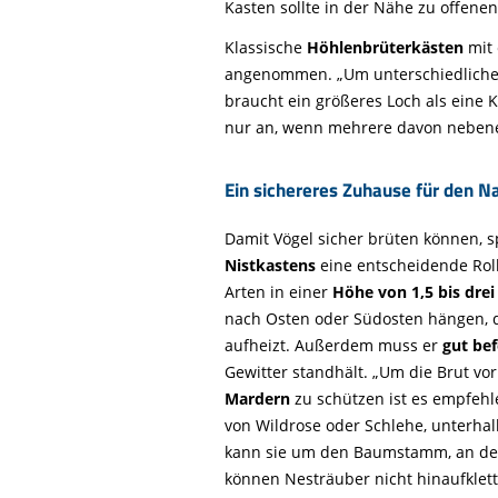
Kasten sollte in der Nähe zu offen
Klassische
Höhlenbrüterkästen
mit
angenommen. „Um unterschiedlichen 
braucht ein größeres Loch als eine 
nur an, wenn mehrere davon neben
Ein sichereres Zuhause für den 
Damit Vögel sicher brüten können, s
Nistkastens
eine entscheidende Roll
Arten in einer
Höhe von 1,5 bis dre
nach Osten oder Südosten hängen, d
aufheizt. Außerdem muss er
gut bef
Gewitter standhält. „Um die Brut vo
Mardern
zu schützen ist es empfeh
von Wildrose oder Schlehe, unterha
kann sie um den Baumstamm, an dem 
können Nesträuber nicht hinaufklette