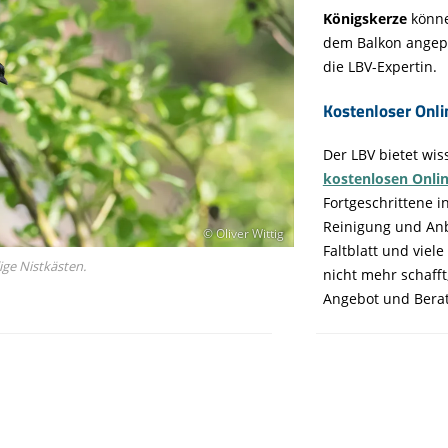
Königskerze
könne
dem Balkon angepf
die LBV-Expertin.
Kostenloser Onli
Der LBV bietet wi
kostenlosen Onli
Fortgeschrittene i
Reinigung und An
© Oliver Wittig
Faltblatt und viel
ge Nistkästen.
nicht mehr schafft,
Angebot und Bera