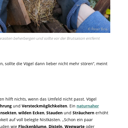
© Peter Bria
arasiten beherbergen und sollte vor der Brutsaison entfernt
 sollte die Vögel dann lieber nicht mehr stören“, meint
en hilft nichts, wenn das Umfeld nicht passt. Vögel
hrung
und
Versteckmöglichkeiten
. Ein
naturnaher
Insekten
,
wilden Ecken
,
Stauden
und
Sträuchern
erhöht
keit auf voll belegte Nistkästen. „Schon ein paar
auden wie
Flockenblume, Disteln, Wegwarte
oder