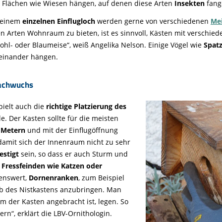
en Flächen wie Wiesen hängen, auf denen diese Arten
Insekten
fang
 einem
einzelnen Einflugloch
werden gerne von verschiedenen
Me
Arten Wohnraum zu bieten, ist es sinnvoll, Kästen mit verschied
Kohl- oder Blaumeise“, weiß Angelika Nelson. Einige Vögel wie
Spat
einander hängen.
Nachwuchs
pielt auch die
richtige Platzierung des
e. Der Kasten sollte für die meisten
i Metern
und mit der Einflugöffnung
amit sich der Innenraum nicht zu sehr
estigt
sein, so dass er auch Sturm und
r
Fressfeinden wie Katzen oder
lenswert,
Dornenranken
, zum Beispiel
lb des Nistkastens anzubringen. Man
der Kasten angebracht ist, legen. So
rn“, erklärt die LBV-Ornithologin.