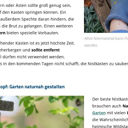
 oder Ästen sollte groß genug sein,
f den Kasten springen können. Ein
 außerdem Spechte daran hindern, die
 die Brut zu gelangen. Einen weiteren
ern
bieten spezielle Vorbauten.
Altes Nistmaterial kann P
hender Kästen ist es jetzt höchste Zeit.
werden.
beherbergen und
sollte entfernt
l dürfen nicht verwendet werden,
 in den kommenden Tagen nicht schafft, die Nistkästen zu säubern,
opf: Garten naturnah gestalten
Der beste Nistkast
brauchen auch
Na
Garten
mit vielen
die Wahrscheinlich
heimische Wildst