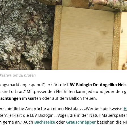
tkästen, um zu brüten.
ungsmarkt angespannt“, erklärt die
LBV-Biologin Dr. Angelika Nel
n
sind oft rar.“ Mit passenden Nisthilfen kann jede und jeder den g
bachtungen
im Garten oder auf dem Balkon freuen.
rschiedliche Ansprüche an einen Nistplatz. „Wer beispielsweise
H
zen“, erklärt die LBV-Biologin. „Vögel, die in der Natur Mauerspa
n gerne an.” Auch
Bachstelze
oder
Grauschnäpper
beziehen die Ni