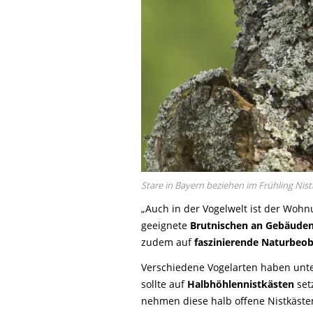
Stare in Bayern beziehen im Frühling Nis
„Auch in der Vogelwelt ist der Wohn
geeignete
Brutnischen an Gebäude
zudem auf
faszinierende Naturbeo
Verschiedene Vogelarten haben unte
sollte auf
Halbhöhlennistkästen
set
nehmen diese halb offene Nistkäste