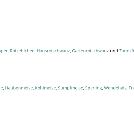
pper
,
Rotkehlchen
,
Hausrotschwanz
,
Gartenrotschwanz
und
Zaunkö
se
,
Haubenmeise
,
Kohlmeise
,
Sumpfmeise
,
Sperling
,
Wendehals
,
Tr