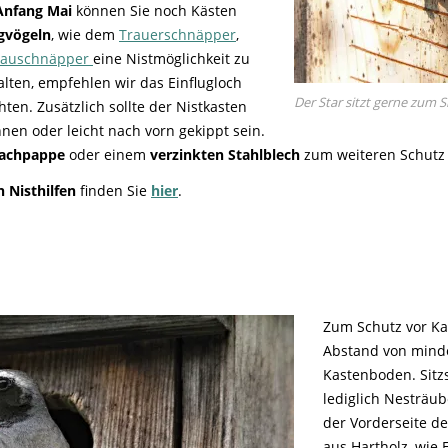
Anfang Mai
können Sie noch Kästen
gvögeln
, wie dem
Trauerschnäpper
,
rauschnäpper
eine Nistmöglichkeit zu
ten, empfehlen wir das Einflugloch
Der Star sitzt gerne zum 
ten. Zusätzlich sollte der Nistkasten
en oder leicht nach vorn gekippt sein.
achpappe
oder einem
verzinkten Stahlblech
zum weiteren Schutz 
 Nisthilfen
finden Sie
hier
.
Zum Schutz vor Ka
Abstand von mind
Kastenboden. Sitz
lediglich Nesträub
der Vorderseite de
aus Hartholz, wie 