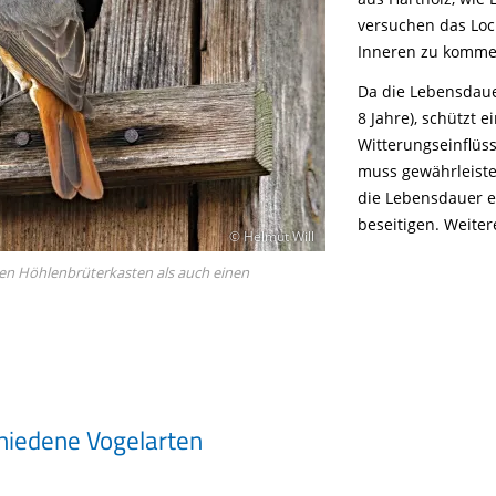
versuchen das Loc
Inneren zu komme
Da die Lebensdauer
8 Jahre), schützt 
Witterungseinflüs
muss gewährleiste
die Lebensdauer e
beseitigen. Weiter
© Helmut Will
n Höhlenbrüterkasten als auch einen
hiedene Vogelarten