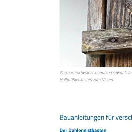
Gartenrotschwänze benutzen sowohl eine
Halbhöhlenkasten zum Nisten.
Bauanleitungen für versc
Der Dohlennistkasten