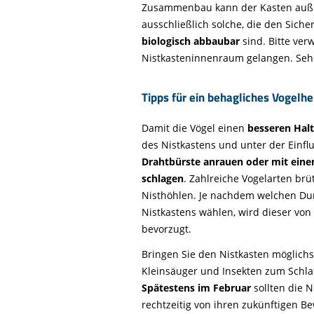
Zusammenbau kann der Kasten außen
ausschließlich solche, die den Sich
biologisch abbaubar
sind. Bitte ver
Nistkasteninnenraum gelangen. Sehe
Tipps für ein behagliches Vogelh
Damit die Vögel einen
besseren Halt
des Nistkastens und unter der Einf
Drahtbürste anrauen
oder mit ein
schlagen
. Zahlreiche Vogelarten br
Nisthöhlen. Je nachdem welchen Dur
Nistkastens wählen, wird dieser von
bevorzugt.
Bringen Sie den Nistkasten möglich
Kleinsäuger und Insekten zum Schl
Spätestens im Februar
sollten die 
rechtzeitig von ihren zukünftigen 