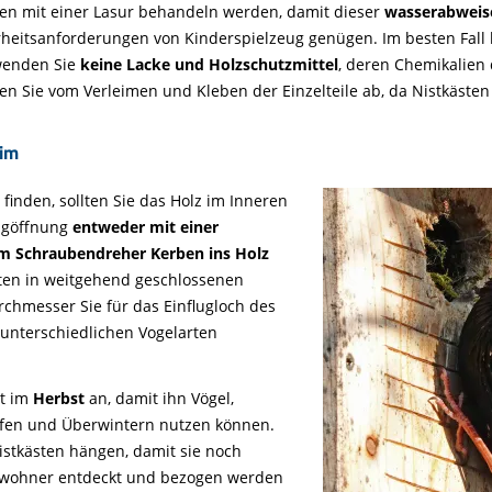
 mit einer Lasur behandeln werden, damit dieser
wasserabweis
erheitsanforderungen von Kinderspielzeug genügen. Im besten Fall
wenden Sie
keine Lacke und Holzschutzmittel
, deren Chemikalien
n Sie vom Verleimen und Kleben der Einzelteile ab, da Nistkäste
eim
finden, sollten Sie das Holz im Inneren
lugöffnung
entweder mit einer
em
Schraubendreher Kerben
ins Holz
üten in weitgehend geschlossenen
chmesser Sie für das Einflugloch des
 unterschiedlichen Vogelarten
st im
Herbst
an, damit ihn Vögel,
afen und Überwintern nutzen können.
Nistkästen hängen, damit sie noch
Bewohner entdeckt und bezogen werden