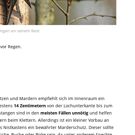
© Kurt Metz
Singen vor seinem Nest.
vor Regen.
tzen und Mardern empfiehlt sich im Innenraum ein
estens
14 Zentimetern
von der Lochunterkante bis zum
stangen sind in den
meisten Fällen unnötig
und helfen
ern beim Klettern. Allerdings ist ein kleiner Vorbau an
s Nistkastens ein bewährter Marderschutz. Dieser sollte
Eiche, Buche oder Birke sein, da unter anderem Spechte