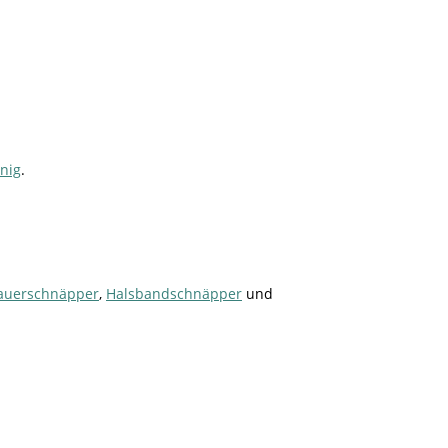
nig
.
auerschnäpper
,
Halsbandschnäpper
und