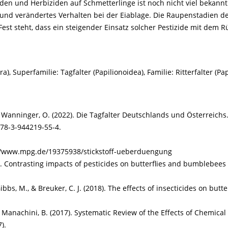
den und Herbiziden auf Schmetterlinge ist noch nicht viel bekann
d verändertes Verhalten bei der Eiablage. Die Raupenstadien de
est steht, dass ein steigender Einsatz solcher Pestizide mit dem R
, Superfamilie: Tagfalter (Papilionoidea), Familie: Ritterfalter (P
, & Wanninger, O. (2022). Die Tagfalter Deutschlands und Österreic
978-3-944219-55-4.
://www.mpg.de/19375938/stickstoff-ueberduengung
5). Contrasting impacts of pesticides on butterflies and bumblebees 
 Gibbs, M., & Breuker, C. J. (2018). The effects of insecticides on butt
 & Manachini, B. (2017). Systematic Review of the Effects of Chemica
).