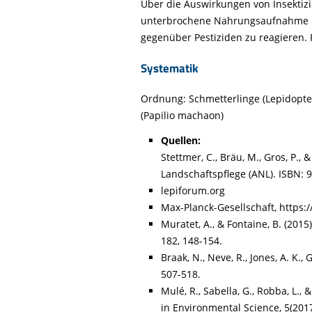
Über die Auswirkungen von Insektizi
unterbrochene Nahrungsaufnahme un
gegenüber Pestiziden zu reagieren. F
Systematik
Ordnung: Schmetterlinge (Lepidoptera)
(Papilio machaon)
Quellen:
Stettmer, C., Bräu, M., Gros, P.
Landschaftspflege (ANL). ISBN: 
lepiforum.org
Max-Planck-Gesellschaft, https
Muratet, A., & Fontaine, B. (201
182, 148-154.
Braak, N., Neve, R., Jones, A. K.,
507-518.
Mulé, R., Sabella, G., Robba, L.,
in Environmental Science, 5(2017