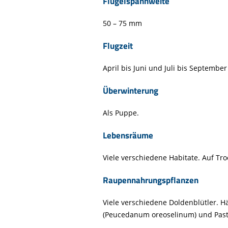
Flügelspannweite
Life-Natur-Projekte
bestellen
Auffangstation
50 – 75 mm
International
Flugzeit
April bis Juni und Juli bis Septembe
Überwinterung
Als Puppe.
Lebensräume
Viele verschiedene Habitate. Auf Tr
Raupennahrungspflanzen
Viele verschiedene Doldenblütler. Hä
(Peucedanum oreoselinum) und Pastin