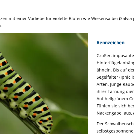
en mit einer Vorliebe für violette Blüten wie Wiesensalbei (Salvia
.
Kennzeichen
Großer, imposante
Hinterflügelanhä
ähneln. Bis auf d
Segelfalter (Iphicl
Arten. Junge Raup
ihrer Tarnung dien
Auf hellgrünem Gr
Fühlen sie sich be
Nackengabel aus,
Der Schwalbenschw
selbstgesponnenen