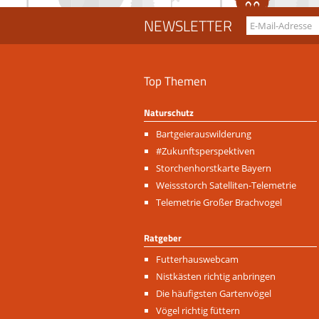
NEWSLETTER
Top Themen
Naturschutz
Navigation
Bartgeierauswilderung
überspringen
#Zukunftsperspektiven
Storchenhorstkarte Bayern
Weissstorch Satelliten-Telemetrie
Telemetrie Großer Brachvogel
Ratgeber
Navigation
Futterhauswebcam
überspringen
Nistkästen richtig anbringen
Die häufigsten Gartenvögel
Vögel richtig füttern