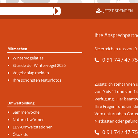
JETZT SPENDEN
Ihre Ansprechpartn
Mitmachen
Sie erreichen uns von 9 
Navigation
Wintervogelatlas
0 91 74 / 47 75
überspringen
Stunde der Wintervögel 2026
Vogelschlag melden
Ihre schönsten Naturfotos
Zusätzlich steht Ihnen 
von 9 bis 11 und von 14
Verfügung. Hier beantwo
Umweltbildung
Ihre Fragen rund um de
Navigation
Sammelwoche
Vom naturnahen Garten 
überspringen
Naturschwärmer
Nistkästen oder gefund
LBV-Umweltstationen
0 91 74 / 47 75
Ökokids