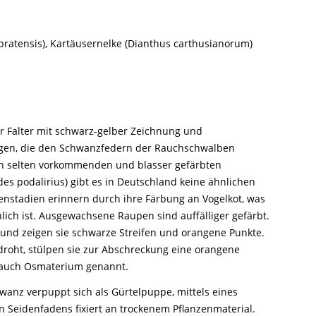
 pratensis), Kartäusernelke (Dianthus carthusianorum)
r Falter mit schwarz-gelber Zeichnung und
ngen, die den Schwanzfedern der Rauchschwalben
en selten vorkommenden und blasser gefärbten
ides podalirius) gibt es in Deutschland keine ähnlichen
enstadien erinnern durch ihre Färbung an Vogelkot, was
lich ist. Ausgewachsene Raupen sind auffälliger gefärbt.
und zeigen sie schwarze Streifen und orangene Punkte.
droht, stülpen sie zur Abschreckung eine orangene
 auch Osmaterium genannt.
anz verpuppt sich als Gürtelpuppe, mittels eines
 Seidenfadens fixiert an trockenem Pflanzenmaterial.