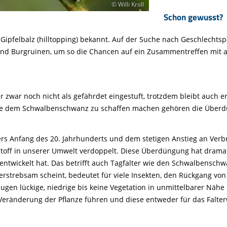
© Willi Kroll
Schon gewusst?
 Gipfelbalz (hilltopping) bekannt. Auf der Suche nach Geschlecht
nd Burgruinen, um so die Chancen auf ein Zusammentreffen mit a
zwar noch nicht als gefährdet eingestuft, trotzdem bleibt auch
ie dem Schwalbenschwanz zu schaffen machen gehören die Überd
rs Anfang des 20. Jahrhunderts und dem stetigen Anstieg an Verbr
ff in unserer Umwelt verdoppelt. Diese Überdüngung hat dramatisc
 entwickelt hat. Das betrifft auch Tagfalter wie den Schwalbensch
erstrebsam scheint, bedeutet für viele Insekten, den Rückgang vo
gen lückige, niedrige bis keine Vegetation in unmittelbarer Näh
eränderung der Pflanze führen und diese entweder für das Falter