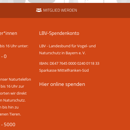
MITGLIED WERDEN
er*innen
LBV-Spendenkonto
bis 16 Uhr unter:
LBV - Landesbund für Vogel- und
Naturschutz in Bayern e. V.
 - 0
IBAN: DE47 7645 0000 0240 0118 33
Sparkasse Mittelfranken-Süd
unser Naturtelefon
Hier online spenden
 bis 16 Uhr zur
rten wir direkt
n Naturschutz.
bis hin zu
enen Tieren.
 - 5000