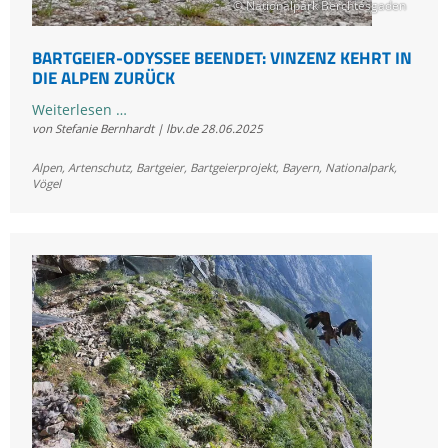
© Nationalpark Berchtesgaden
BARTGEIER-ODYSSEE BEENDET: VINZENZ KEHRT IN
DIE ALPEN ZURÜCK
Bartgeier-
Weiterlesen …
von Stefanie Bernhardt | lbv.de
28.06.2025
Odyssee
beendet:
Alpen
,
Artenschutz
,
Bartgeier
,
Bartgeierprojekt
,
Bayern
,
Nationalpark
,
Vinzenz
Vögel
kehrt
in
die
Alpen
zurück