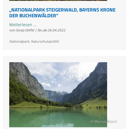
„NATIONALPARK STEIGERWALD, BAYERNS KRONE
DER BUCHENWÄLDER“
„Nationalpark
Weiterlesen …
von Sonja Dölfel | lbv.de
26.04.2022
Steigerwald,
Bayerns
Nationalpark
,
Naturschutzpolitik
Krone
der
Buchenwälder“
© Marcus Bosch