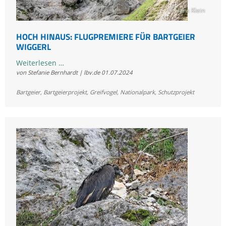
© Hans Klein
HOCH HINAUS: FLUGPREMIERE FÜR BARTGEIER
WIGGERL
Hoch
Weiterlesen …
von Stefanie Bernhardt | lbv.de
01.07.2024
hinaus:
Flugpremiere
Bartgeier
,
Bartgeierprojekt
,
Greifvogel
,
Nationalpark
,
Schutzprojekt
für
Bartgeier
Wiggerl