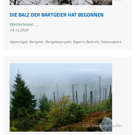
DIE BALZ DER BARTGEIER HAT BEGONNEN
Die
Weiterlesen …
14.12.2020
Balz
der
Alpenvögel
,
Bartgeier
,
Bartgeierprojekt
,
Bayern
,
Bedroht
,
Nationalpark
Bartgeier
hat
begonnen
© Dr. Eberhard Pfeuffer