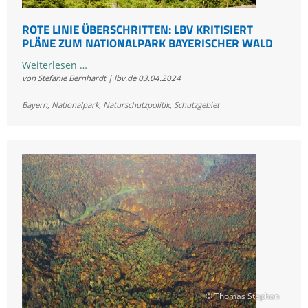
ROTE LINIE ÜBERSCHRITTEN: LBV KRITISIERT
PLÄNE ZUM NATIONALPARK BAYERISCHER WALD
Rote
Weiterlesen …
von Stefanie Bernhardt | lbv.de
03.04.2024
Linie
überschritten:
Bayern
,
Nationalpark
,
Naturschutzpolitik
,
Schutzgebiet
LBV
kritisiert
Pläne
zum
Nationalpark
Bayerischer
Wald
© Thomas Stephan