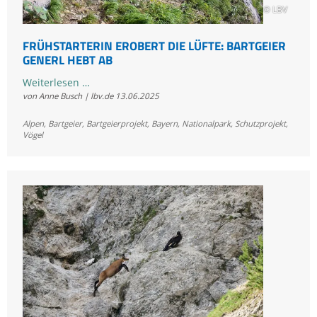
© LBV
FRÜHSTARTERIN EROBERT DIE LÜFTE: BARTGEIER
GENERL HEBT AB
Frühstarterin
Weiterlesen …
von Anne Busch | lbv.de
13.06.2025
erobert
die
Alpen
,
Bartgeier
,
Bartgeierprojekt
,
Bayern
,
Nationalpark
,
Schutzprojekt
,
Lüfte:
Vögel
Bartgeier
Generl
hebt
ab