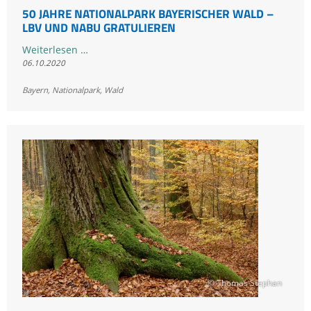
50 JAHRE NATIONALPARK BAYERISCHER WALD –
LBV UND NABU GRATULIEREN
50
Weiterlesen …
06.10.2020
Jahre
Nationalpark
Bayern
,
Nationalpark
,
Wald
Bayerischer
Wald
–
LBV
und
NABU
gratulieren
© Thomas Stephan