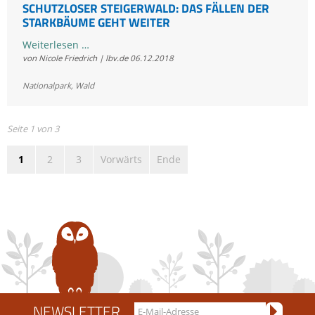
SCHUTZLOSER STEIGERWALD: DAS FÄLLEN DER
STARKBÄUME GEHT WEITER
Schutzloser
Weiterlesen …
von Nicole Friedrich | lbv.de
06.12.2018
Steigerwald:
Das
Nationalpark
,
Wald
Fällen
der
Starkbäume
Seite 1 von 3
geht
1
2
3
Vorwärts
Ende
weiter
NEWSLETTER