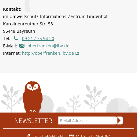
Kontakt:
im Umweltschutz-Informations-Zentrum Lindenhof
Karolinenreuther Str. 58
95448 Bayreuth
Tel.:
09 21 / 75 94 20
E-Mail:
oberfranken@lbv.de
Internet:
http://oberfranken.lbv.de
NEWSLETTER
JETZT SPENDEN
MITGLIED WERDEN