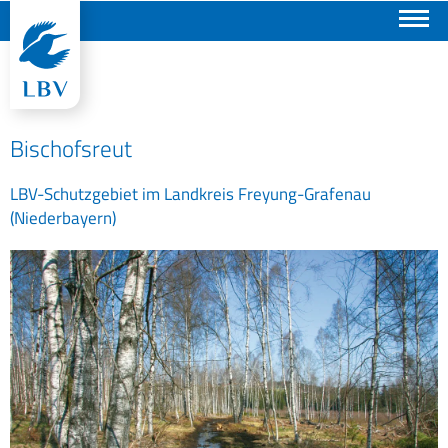
Suchen
Bischofsreut
LBV-Schutzgebiet im Landkreis Freyung-Grafenau
(Niederbayern)