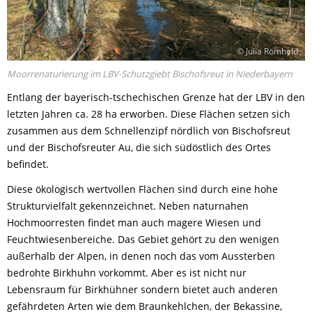
© Julia Römheld
Moorrenaturierung im LBV-Schutzgiebt Bischofsreut in Niederbayern
Entlang der bayerisch-tschechischen Grenze hat der LBV in den
letzten Jahren ca. 28 ha erworben. Diese Flächen setzen sich
zusammen aus dem Schnellenzipf nördlich von Bischofsreut
und der Bischofsreuter Au, die sich südöstlich des Ortes
befindet.
Diese ökologisch wertvollen Flächen sind durch eine hohe
Strukturvielfalt gekennzeichnet. Neben naturnahen
Hochmoorresten findet man auch magere Wiesen und
Feuchtwiesenbereiche. Das Gebiet gehört zu den wenigen
außerhalb der Alpen, in denen noch das vom Aussterben
bedrohte Birkhuhn vorkommt. Aber es ist nicht nur
Lebensraum für Birkhühner sondern bietet auch anderen
gefährdeten Arten wie dem Braunkehlchen, der Bekassine,